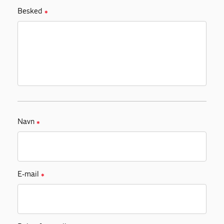
Besked
✱
Navn
✱
E-mail
✱