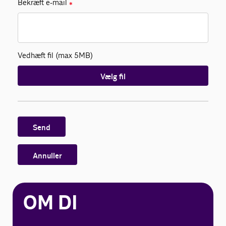
Bekræft e-mail
✱
Vedhæft fil (max 5MB)
Vælg fil
Send
Annuller
OM DI