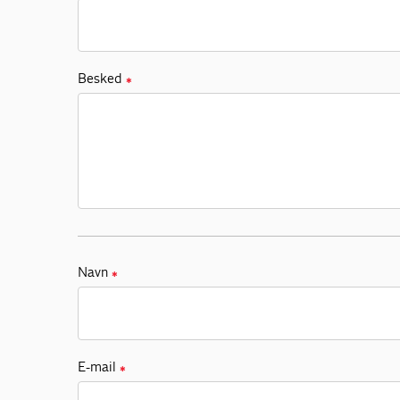
Besked
✱
Navn
✱
E-mail
✱