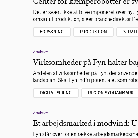
Center for kæmperobotter er s
Det er svært ikke at blive imponeret over nyt
omsat til produktion, siger branchedirektør Pet
FORSKNING
PRODUKTION
STRATE
Analyser
Virksomheder på Fyn halter bag
Andelen af virksomheder på Fyn, der anvender 
landsplan. Skal Fyn indfri potentialet som rob
DIGITALISERING
REGION SYDDANMARK
Analyser
Et arbejdsmarked i modvind: U
Fyn står over for en række arbejdsmarkedsmæssi