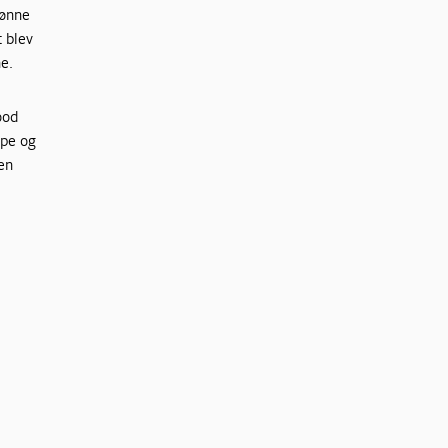
rønne
t blev
e.
ood
lpe og
en