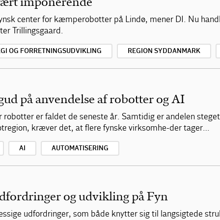
vært imponerende
 fynsk center for kæmperobotter på Lindø, mener DI. Nu handl
er Trillingsgaard.
GI OG FORRETNINGSUDVIKLING
REGION SYDDANMARK
ud på anvendelse af robotter og AI
robotter er faldet de seneste år. Samtidig er andelen stege
otregion, kræver det, at flere fynske virksomhe-der tager…
AI
AUTOMATISERING
dfordringer og udvikling på Fyn
ge udfordringer, som både knytter sig til langsigtede strukt