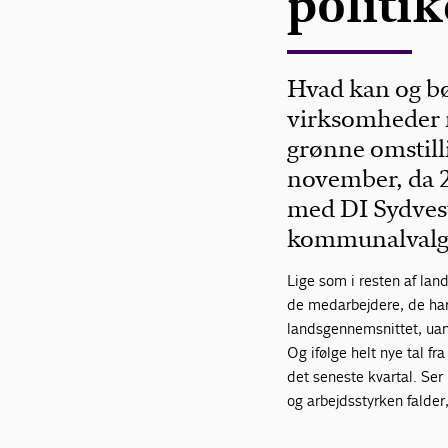
politi
Hvad kan og bø
virksomheder m
grønne omstilli
november, da 
med DI Sydvest
kommunalvalg
Lige som i resten af la
de medarbejdere, de har 
landsgennemsnittet, uan
Og ifølge helt nye tal fr
det seneste kvartal. Se
og arbejdsstyrken falder