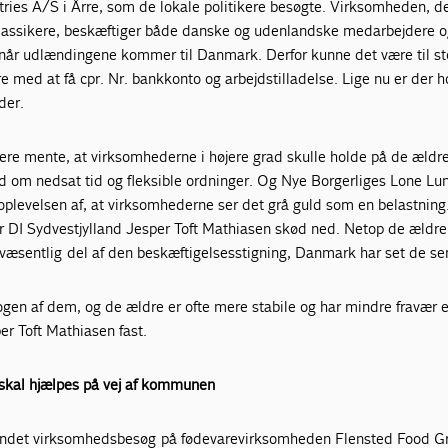
tries A/S i Årre, som de lokale politikere besøgte. Virksomheden, de
assikere, beskæftiger både danske og udenlandske medarbejdere o
 når udlændingene kommer til Danmark. Derfor kunne det være til st
e med at få cpr. Nr. bankkonto og arbejdstilladelse. Lige nu er der h
der.
ikere mente, at virksomhederne i højere grad skulle holde på de ældr
 om nedsat tid og fleksible ordninger. Og Nye Borgerliges Lone Lu
oplevelsen af, at virksomhederne ser det grå guld som en belastning
 DI Sydvestjylland Jesper Toft Mathiasen skød ned. Netop de ældre
æsentlig del af den beskæftigelsesstigning, Danmark har set de sen
ogen af dem, og de ældre er ofte mere stabile og har mindre fravær 
r Toft Mathiasen fast.
 skal hjælpes på vej af kommunen
andet virksomhedsbesøg på fødevarevirksomheden Flensted Food G