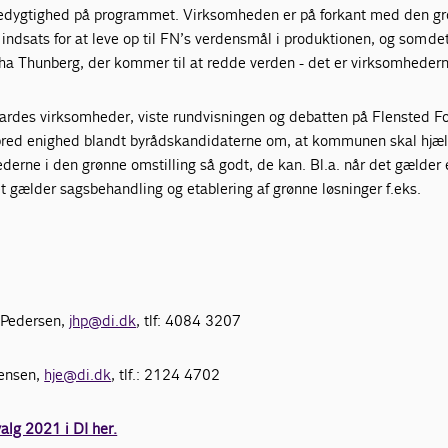
redygtighed på programmet. Virksomheden er på forkant med den g
 indsats for at leve op til FN’s verdensmål i produktionen, og som de
tha Thunberg, der kommer til at redde verden - det er virksomhedern
Vardes virksomheder, viste rundvisningen og debatten på Flensted F
bred enighed blandt byrådskandidaterne om, at kommunen skal hjæ
ne i den grønne omstilling så godt, de kan. Bl.a. når det gælder 
et gælder sagsbehandling og etablering af grønne løsninger f.eks.
 Pedersen,
jhp@di.dk
, tlf: 4084 3207
Jensen,
hje@di.dk
, tlf.: 2124 4702
lg 2021 i DI her.