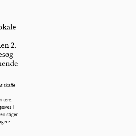
okale
den 2.
esøg
mmende
t skaffe
nikere.
rgæves i
en stiger
igere.