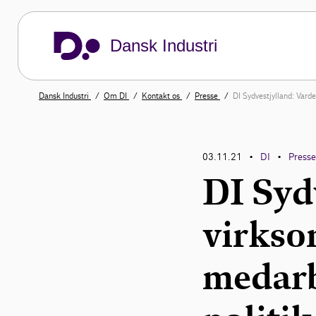
Dansk Industri
Dansk Industri
Om DI
Kontakt os
Presse
DI Sydvestjylland: Var
03.11.21
DI
Press
•
•
DI Syd
virkso
medarb