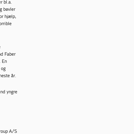
r bl.a.
g bøvler
or hjælp,
orrible
e
nd Faber
. En
 og
este år.
end yngre
roup A/S