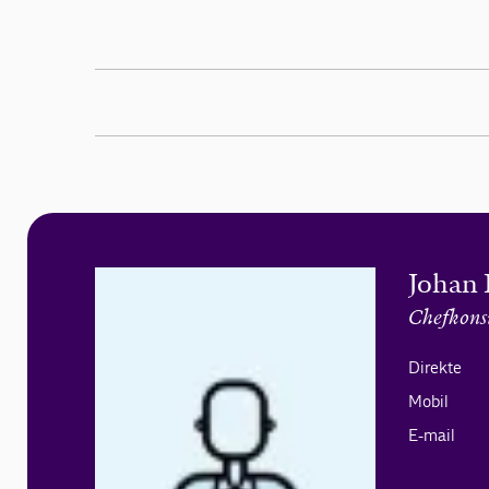
Johan 
Chefkons
Direkte
Mobil
E-mail