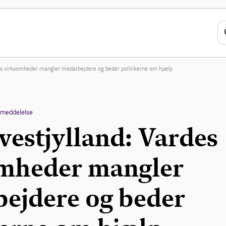
des virksomheder mangler medarbejdere og beder politikerne om hjælp
emeddelelse
vestjylland: Vardes
mheder mangler
ejdere og beder