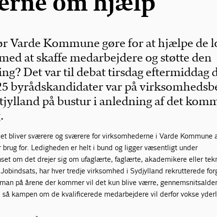
kerne om hjælp
r Varde Kommune gøre for at hjælpe de l
ed at skaffe medarbejdere og støtte den
ng? Det var til debat tirsdag eftermiddag 
25 byrådskandidater var på virksomhedsb
jylland på bustur i anledning af det ko
.
ndet bliver sværere og sværere for virksomhederne i Varde Kommune a
brug for. Ledigheden er helt i bund og ligger væsentligt under
set om det drejer sig om ufaglærte, faglærte, akademikere eller tek
a Jobindsats, har hver tredje virksomhed i Sydjylland rekrutterede fo
r man på årene der kommer vil det kun blive værre, gennemsnitsalder
, så kampen om de kvalificerede medarbejdere vil derfor vokse yderl