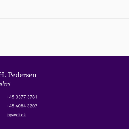
H. Pedersen
ulent
+45 3377 3781
+45 4084 3207
jhp@di.dk