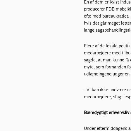
En af dem er Kvist Indus
producerer FDB møbelkl
ofte med bureaukratiet,
hvis det går meget letter
lange sagsbehandlingsti
Flere af de lokale polit
medarbejdere med tilbud
sagde, at man kunne få 
myte, som formanden for
udlændingene udgør en v
- Vi kan ikke undvære n
medarbejdere, slog Jespe
Bæredygtigt erhvervsliv
Under eftermiddagens 