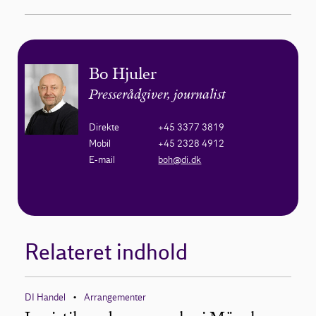
Bo Hjuler
Presserådgiver, journalist
Direkte
+45 3377 3819
Mobil
+45 2328 4912
E-mail
boh@di.dk
Relateret indhold
DI Handel
Arrangementer
•