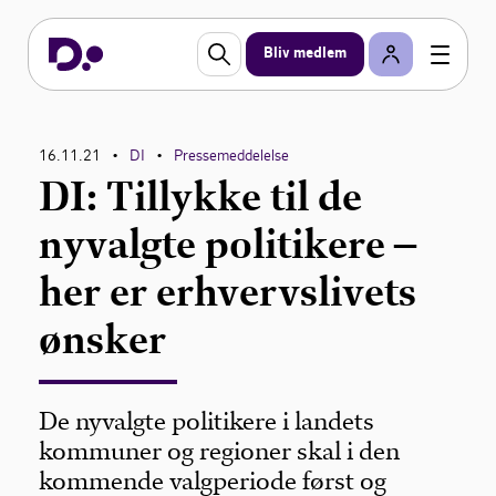
Bliv medlem
16.11.21
DI
Pressemeddelelse
•
•
DI: Tillykke til de
nyvalgte politikere –
her er erhvervslivets
ønsker
De nyvalgte politikere i landets
kommuner og regioner skal i den
kommende valgperiode først og