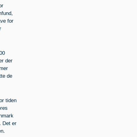
or
mfund,
ave for
r
000
er der
mmer
tte de
or tiden
ores
anmark
. Det er
en.