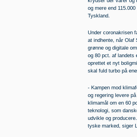
krydser der varer og
og mere end 115.000 
Tyskland.
Under coronakrisen fa
at indhente, når Olaf
grønne og digitale om
og 80 pct. af landets
oprettet et nyt bolig
skal fuld turbo på ene
- Kampen mod klimafo
og regering levere på
klimamål om en 60 pct
teknologi, som dansk
udvikle og producere. 
tyske marked, siger 