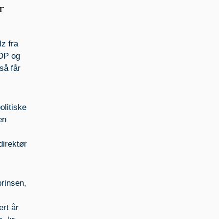
r
z fra
FDP og
så får
olitiske
en
direktør
prinsen,
rt år