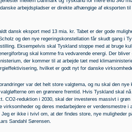
 tjenester mellem Danmark og Tyskland for mere end 340 mia
danske arbejdspladser er direkte afhængige af eksporten til
ldt dansk eksport med 13 mia. kr. Tabet er der gode muligh
 Scholz og den nye regeringskonstellation får skudt gang i T
stilling. Eksempelvis skal Tyskland stoppe med at bruge kul
 energiforbrug skal komme fra vedvarende energi. Der bliver
ministerium, der kommer til at arbejde tæt med klimaministeri
rgieffektivisering, hvilket er godt nyt for danske virksomhed
randringer var det helt store valgtema, og nu skal den nye 
 valgløfterne om en grønnere fremtid. Hvis Tyskland skal nå
. CO2-reduktion i 2030, skal der investeres massivt i grøn
e virksomheder og deres medarbejdere er verdensmestre i 
Jeg er ikke i tvivl om, at der findes store, nye muligheder p
Lars Sandahl Sørensen.