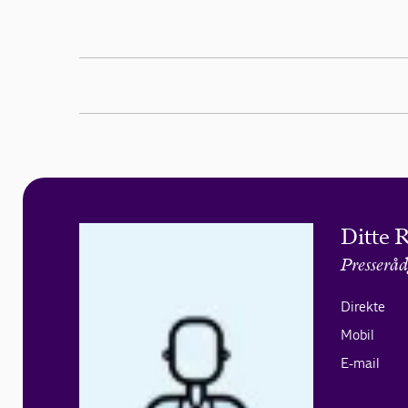
Ditte 
Presseråd
Direkte
Mobil
E-mail