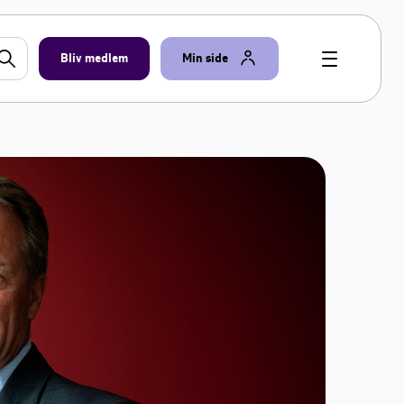
Bliv medlem
Min side