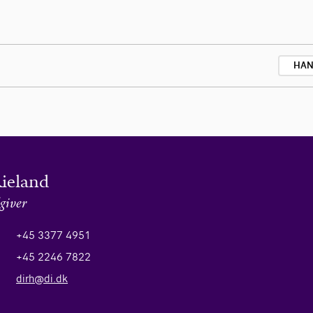
HAN
Rieland
giver
+45 3377 4951
+45 2246 7822
dirh@di.dk