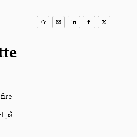
tte
fire
l på