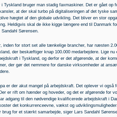
r i Tyskland bruger man stadig faxmaskiner. Det er gået op f
ansler, at der skal turbo på digitaliseringen af det tyske sa
blive hægtet af den globale udvikling. Det bliver en stor opg
g. Heldigvis skal de ikke kigge længere end til Danmark fo
rs Sandahl Sørensen.
inden for stort set alle tænkelige brancher, har næsten 2.
kland, der beskæftiger knap 100.000 medarbejdere. Lige nu 
jdskraft i Tyskland, og derfor er det afgørende, at der ko
er, der gør det nemmere for danske virksomheder at ansæ
dere.
pa er der akut mangel på arbejdskraft. Det oplever vi også f
. Der er rift om hænder og hoveder, og det er afgørende for v
ar adgang til den nødvendige kvalificerede arbejdskraft i D
 koster det konkurrenceevne, vækst og udviklingsmuligheder
r brug for et stærkt samarbejde, siger Lars Sandahl Sørens