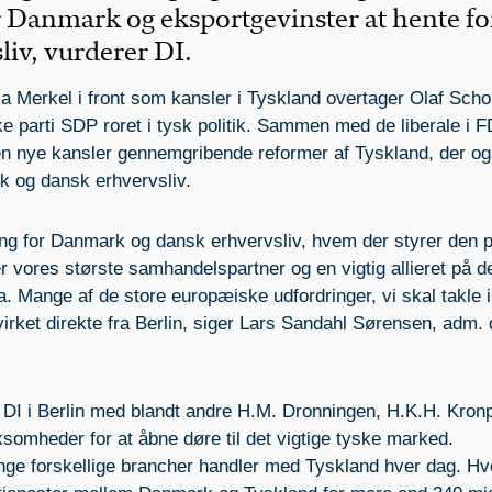
 Danmark og eksportgevinster at hente fo
liv, vurderer DI.
a Merkel i front som kansler i Tyskland overtager Olaf Schol
e parti SDP roret i tysk politik. Sammen med de liberale i 
n nye kansler gennemgribende reformer af Tyskland, der og
k og dansk erhvervsliv.
ing for Danmark og dansk erhvervsliv, hvem der styrer den p
er vores største samhandelspartner og en vigtig allieret på d
na. Mange af de store europæiske udfordringer, vi skal takle i
virket direkte fra Berlin, siger Lars Sandahl Sørensen, adm. 
 DI i Berlin med blandt andre H.M. Dronningen, H.K.H. Kron
rksomheder for at åbne døre til det vigtige tyske marked.
ge forskellige brancher handler med Tyskland hver dag. Hve