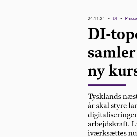
24.11.21
DI
Press
•
•
DI-top
samler 
ny kur
Tysklands næste
år skal styre l
digitalisering
arbejdskraft. L
iværksættes nu 