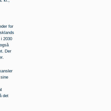
. kr.,
eder for
ysklands
 i 2030
 også
et. Der
er.
kansler
 sine
at
å det