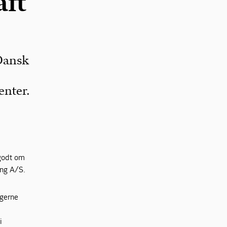
aft
Dansk
enter.
 godt om
ing A/S.
 gerne
i