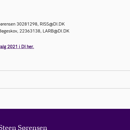
 Sørensen 30281298, RISS@DI.DK
s Bøgeskov, 22363138, LARB@DI.DK
lg 2021 i DI her.
Steen Sørensen