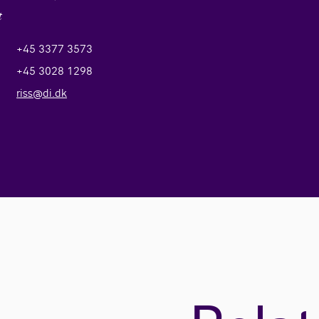
t
+45 3377 3573
+45 3028 1298
riss@di.dk