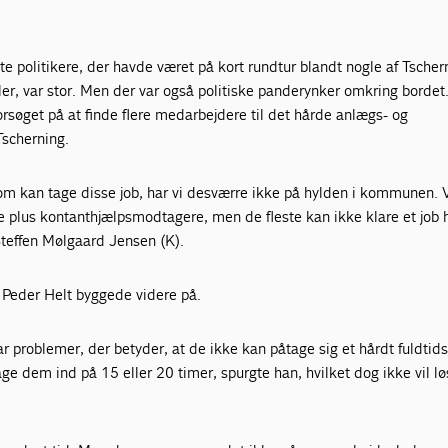
te politikere, der havde været på kort rundtur blandt nogle af Tscher
r, var stor. Men der var også politiske panderynker omkring bordet
orsøget på at finde flere medarbejdere til det hårde anlægs- og
Tscherning.
m kan tage disse job, har vi desværre ikke på hylden i kommunen. V
 plus kontanthjælpsmodtagere, men de fleste kan ikke klare et job 
teffen Mølgaard Jensen (K).
 Peder Helt byggede videre på.
r problemer, der betyder, at de ikke kan påtage sig et hårdt fuldtid
ge dem ind på 15 eller 20 timer, spurgte han, hvilket dog ikke vil lø