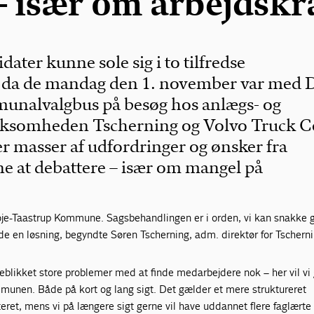
– især om arbejdskr
ater kunne sole sig i to tilfredse
 da de mandag den 1. november var med 
unalvalgbus på besøg hos anlægs- og
rksomheden Tscherning og Volvo Truck C
er masser af udfordringer og ønsker fra
 at debattere – især om mangel på
Høje-Taastrup Kommune. Sagsbehandlingen er i orden, vi kan snakke
de en løsning, begyndte Søren Tscherning, adm. direktør for Tschern
jeblikket store problemer med at finde medarbejdere nok – her vil vi
munen. Både på kort og lang sigt. Det gælder et mere struktureret
et, mens vi på længere sigt gerne vil have uddannet flere faglærte 