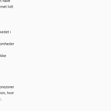
at have
met lidt
kedet i
ksomheder
ikke
ionszoner
ion, hvor
,