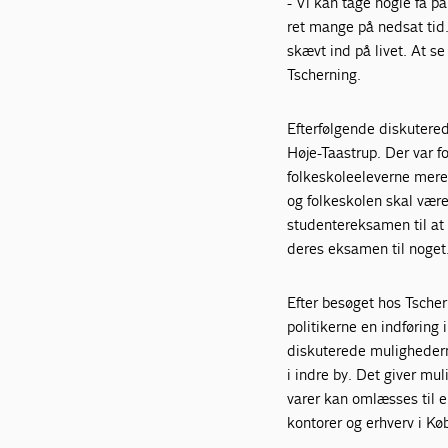
- Vi kan tage nogle få p
ret mange på nedsat tid
skævt ind på livet. At s
Tscherning.
Efterfølgende diskutered
Høje-Taastrup. Der var 
folkeskoleeleverne mere
og folkeskolen skal være
studentereksamen til at 
deres eksamen til noget
Efter besøget hos Tsche
politikerne en indføring 
diskuterede mulighedern
i indre by. Det giver mul
varer kan omlæsses til el
kontorer og erhverv i K