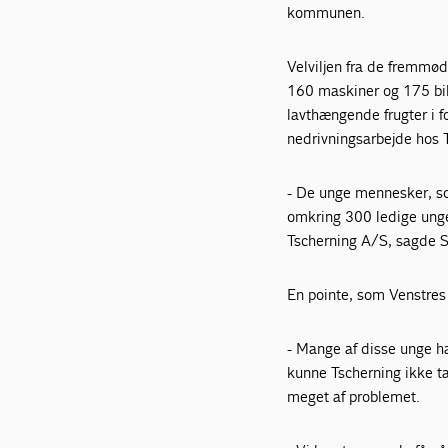
kommunen.
Velviljen fra de fremmød
160 maskiner og 175 bile
lavthængende frugter i f
nedrivningsarbejde hos 
- De unge mennesker, so
omkring 300 ledige unge
Tscherning A/S, sagde S
En pointe, som Venstres
- Mange af disse unge ha
kunne Tscherning ikke ta
meget af problemet.