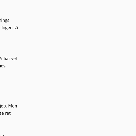
nings
. Ingen så
i har vel
hos
sjob. Men
se ret