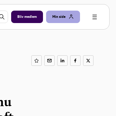
Bliv medlem
Min side
nu