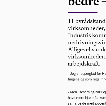
bedre 
11 byrådskandid
virksomheder,
Industris komm
nedrivningsvi
Alligevel var d
virksomhederne
arbejdskraft.
- Jeg er superglad for 
tingene og som regel fin
- Men Tscherning har i ø
have mere hjælp fra kom
samarbejde med jobcenter