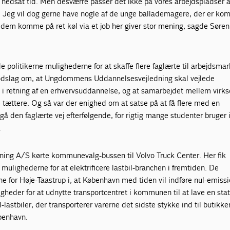
å nedsat tid. Men desværre passer det ikke på vores arbejdspladser 
. Jeg vil dog gerne have nogle af de unge ballademagere, der er kom
e dem komme på ret køl via et job her giver stor mening, sagde Søren
e politikerne mulighederne for at skaffe flere faglærte til arbejdsmar
fodslag om, at Ungdommens Uddannelsesvejledning skal vejlede
 i retning af en erhvervsuddannelse, og at samarbejdet mellem vir
 tættere. Og så var der enighed om at satse på at få flere med en
gå den faglærte vej efterfølgende, for rigtig mange studenter bruger 
.
rning A/S kørte kommunevalg-bussen til Volvo Truck Center. Her fik
i mulighederne for at elektrificere lastbil-branchen i fremtiden. De
e for Høje-Taastrup i, at København med tiden vil indføre nul-emiss
igheder for at udnytte transportcentret i kommunen til at lave en stat
-lastbiler, der transporterer varerne det sidste stykke ind til butikker
øbenhavn.