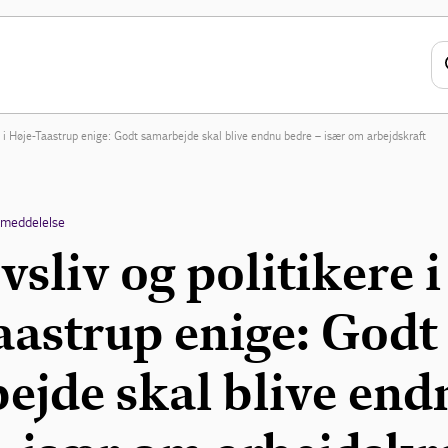
re i Høje-Taastrup enige: Godt samarbejde skal blive endnu bedre – især om arbejdskraft
emeddelelse
sliv og politikere i
aastrup enige: Godt
ejde skal blive end