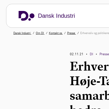
Dansk Industri
Dansk Industri
Om DI
Kontakt os
Presse
Erhvervsliv og politike
02.11.21
DI
Press
•
•
Erhverv
Høje-T
samarb