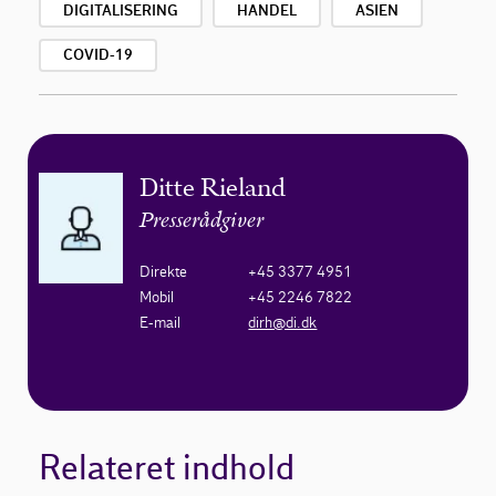
DIGITALISERING
HANDEL
ASIEN
COVID-19
Ditte Rieland
Presserådgiver
Direkte
+45 3377 4951
Mobil
+45 2246 7822
E-mail
dirh@di.dk
Relateret indhold