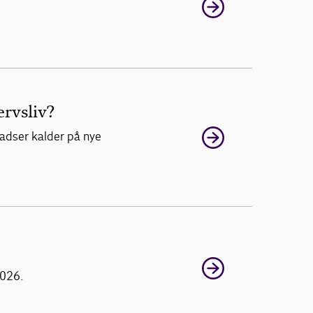
rvsliv?
ladser kalder på nye
2026.