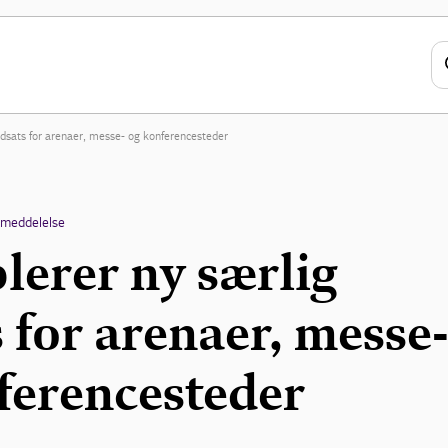
indsats for arenaer, messe- og konferencesteder
emeddelelse
lerer ny særlig
 for arenaer, messe
ferencesteder