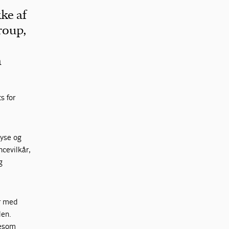
ke af
roup,
m
s for
lyse og
cevilkår,
g
er med
den.
gesom