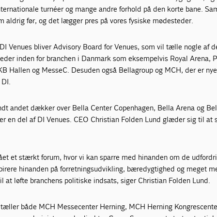
internationale turnéer og mange andre forhold på den korte bane. Sam
 aldrig før, og det lægger pres på vores fysiske mødesteder.
DI Venues bliver Advisory Board for Venues, som vil tælle nogle af 
eder inden for branchen i Danmark som eksempelvis Royal Arena, 
 KB Hallen og MesseC. Desuden også Bellagroup og MCH, der er ny
 DI.
ndt andet dækker over Bella Center Copenhagen, Bella Arena og Bel
er en del af DI Venues. CEO Christian Folden Lund glæder sig til at
ået et stærkt forum, hvor vi kan sparre med hinanden om de udfordri
pirere hinanden på forretningsudvikling, bæredygtighed og meget m
il at løfte branchens politiske indsats, siger Christian Folden Lund.
 tæller både MCH Messecenter Herning, MCH Herning Kongrescent