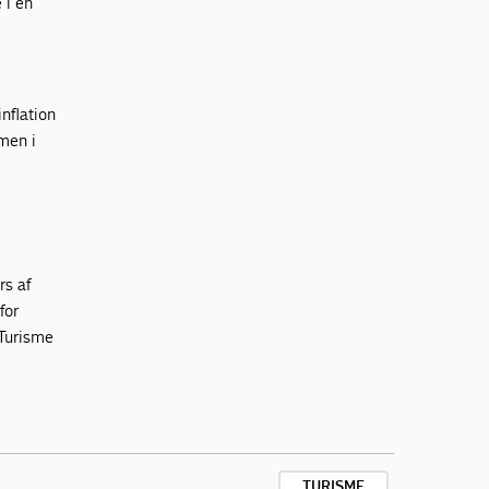
 i en
.
nflation
men i
rs af
for
 Turisme
TURISME