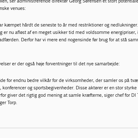
en, ser administrerende direktør Georg Sørensen et stort potentiale
anske venues:
har kæmpet hårdt de seneste to år med restriktioner og nedlukninger
 er nu afløst af en meget usikker tid med voldsomme energipriser, i
adfærden. Derfor har vi mere end nogensinde før brug for at stå sam
lser er der også høje forventninger til det nye samarbejde:
bejde for endnu bedre vilkår for de virksomheder, der samler os på tvæ
konferencer og sportsbegivenheder. Disse aktører er en stor styrke 
rfor giver det rigtig god mening at samle kræfterne, siger chef for DI
ger Torp.