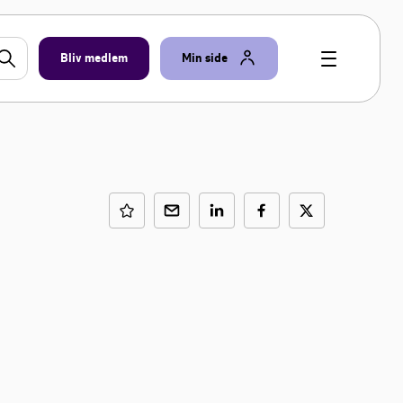
Bliv medlem
Min side
-