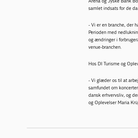
Arena og Jyske Bank Box
samlet indsats for de d
- Vi er en branche, der 
Perioden med nedlukning
og ændringer i forbruger
venue-branchen.
Hos DI Turisme og Opleve
- Vi glæder os til at ar
samfundet om koncerter, 
dansk erhvervsliv, og de
og Oplevelser Maria Krü