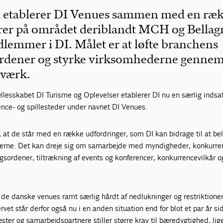
i etablerer DI Venues sammen med en ræk
ører på området deriblandt MCH og Bellag
lemmer i DI. Målet er at løfte branchens
sordener og styrke virksomhederne genne
tværk.
lesskabet DI Turisme og Oplevelser etablerer DI nu en særlig indsat
ence- og spillesteder under navnet DI Venues.
r, at de står med en række udfordringer, som DI kan bidrage til at be
rne. Det kan dreje sig om samarbejde med myndigheder, konkurren
agsordener, tiltrækning af events og konferencer, konkurrencevilkår o
 de danske venues ramt særlig hårdt af nedlukninger og restriktion
vet står derfor også nu i en anden situation end for blot et par år si
æster og samarbejdspartnere stiller større krav til bæredygtighed, li