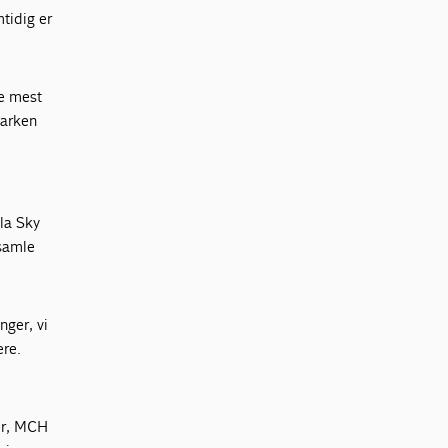
tidig er
de mest
Parken
e
la Sky
 samle
nger, vi
ere.
er, MCH