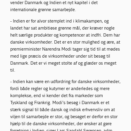
vender Danmark og Indien et nyt kapitel i det
internationale grønne samarbejde.
- Indien er for alvor stemplet ind i klimakampen, og
landet har sat ambitiøse grønne mål, der kræver nogle
helt særlige produkter og kompetencer at indfri. Dem har
danske virksomheder. Det er en stor mulighed og ære, at
premierminister Narendra Modi tager sig tid til at mødes
med lige præcis de virksomheder under sit besøg til
Danmark. Det er vi meget stolte af og glæder os meget
til.
- Indien kan være en udfordring for danske virksomheder,
fordi både regler og kutymer er anderledes og mere
komplekse, end vi kender det fra markeder som
Tyskland og Frankrig. Modi’s besøg i Danmark er et
stærk signal til både dansk og indisk erhvervsliv om at
viljen til samarbejde er stor, og besøget er derfor en stor
hjælp til de danske virksomheder, der ønsker at gøre
forretning i Indien, siger Lars Sandahl Sørensen, adm.