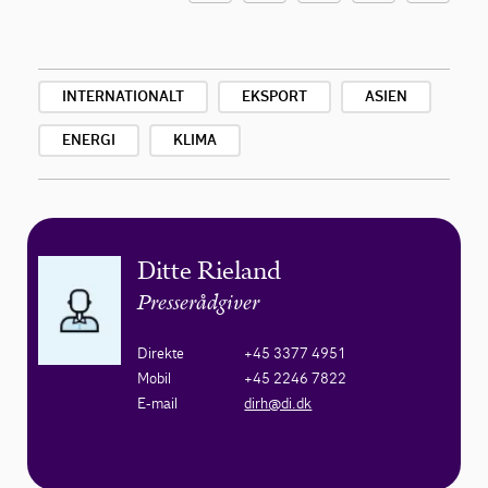
INTERNATIONALT
EKSPORT
ASIEN
ENERGI
KLIMA
Ditte Rieland
Presserådgiver
Direkte
+45 3377 4951
Mobil
+45 2246 7822
E-mail
dirh@di.dk