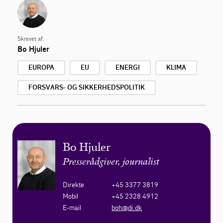
Skrevet af:
Bo Hjuler
EUROPA
EU
ENERGI
KLIMA
FORSVARS- OG SIKKERHEDSPOLITIK
Bo Hjuler
Presserådgiver, journalist
Direkte
+45 3377 3819
Mobil
+45 2328 4912
E-mail
boh@di.dk