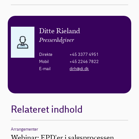
Ditte Rieland
Presserådgiver
Direkte
+45 3377 4951
Mobil
+45 2246 7822
E-mail
dirh@di.dk
Relateret indhold
Arrangementer
Webinar: EPD'er i salgsprocessen