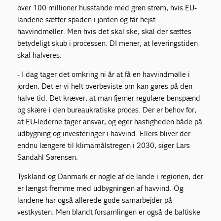
over 100 millioner husstande med grøn strøm, hvis EU-
landene sætter spaden i jorden og får hejst
havvindmøller. Men hvis det skal ske, skal der sættes
betydeligt skub i processen. DI mener, at leveringstiden
skal halveres.
- I dag tager det omkring ni år at få en havvindmølle i
jorden. Det er vi helt overbeviste om kan gøres på den
halve tid. Det kræver, at man fjerner regulære benspænd
og skære i den bureaukratiske proces. Der er behov for,
at EU-lederne tager ansvar, og øger hastigheden både på
udbygning og investeringer i havvind. Ellers bliver der
endnu længere til klimamålstregen i 2030, siger Lars
Sandahl Sørensen.
Tyskland og Danmark er nogle af de lande i regionen, der
er længst fremme med udbygningen af havvind. Og
landene har også allerede gode samarbejder på
vestkysten. Men blandt forsamlingen er også de baltiske