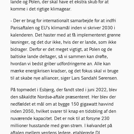
lande og Polen, der skal have et ekstra skub for at
komme i det rigtige klimagear.
- Der er brug for internationalt samarbejde for at indfri
Parisaftalen og EU’s klimamål inden vi skriver 2030 i
kalenderen. Det haster med at få implementeret grønne
løsninger, og det dur ikke, hvis der er lande, som ikke
bidrager. Derfor er det meget vigtigt, at Polen og de
baltiske lande deltager, så vi sammen kan drøfte,
hvordan vi bedst griber udfordringerne an. Alle kan
mærke energikrisen kradser, og det fokus skal vi bruge
til at skabe nye alliancer, siger Lars Sandahl Sørensen.
På topmødet i Esbjerg, der fandt sted i juni 2022, blev
den såkaldte Nordsø-aftale præsenteret. Her blev der
nedfældet et mål om at bygge 150 gigawatt havvind
inden 2050, hvilket svarer til knap en tidobling af den
nuværende kapacitet. Det er nok til at forsyne 230
millioner husstande med grøn strøm. I kølvandet på
aftalen mellem verdens ledere, etablerede DI