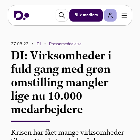
Bliv medlem
27.09.22
DI
Pressemeddelelse
•
•
DI: Virksomheder i
fuld gang med grøn
omstilling mangler
lige nu 10.000
medarbejdere
Krisen har fået mange virksomheder