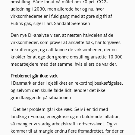
omstilling. Både for at nå målet om 70 pct. CO2-
udledning i 2030, men allerede her og nu, hvor
virksomhederne er i fuld gang med at gøre sig fri af
Putins gas, siger Lars Sandahl Sørensen.
Den nye DI-analyse viser, at næsten halvdelen af de
virksomheder, som prøver at ansætte folk, har forgæves
rekrutteringer, og i alt kunne de virksomheder, der nu
knokler for at øge den grønne omstilling ansætte 10.000
medarbejdere med det samme, hvis ellers de var der.
Problemet går ikke væk
I Danmark er der i øjeblikket en rekordhøj beskæftigelse,
og selvom den skulle falde lidt, ændrer det ikke
grundlæggende på situationen.
- Det her problem går ikke væk. Selv i en tid med
landkrig i Europa, energikrise og en buldrende inflation,
så mangler vi stadig arbejdskraft i erhvervslivet. Og vi
kommer til at mangle endnu flere fremadrettet, for der er