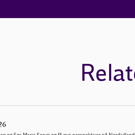
Relat
26