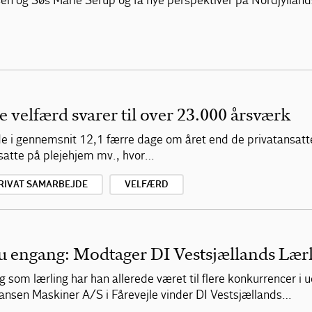
n og Søs Marie Serup og få nye perspektiver på Nordjyllan
ge velfærd svarer til over 23.000 årsværk
de i gennemsnit 12,1 færre dage om året end de privatansatt
nsatte på plejehjem mv., hvor…
RIVAT SAMARBEJDE
VELFÆRD
 engang: Modtager DI Vestsjællands Lærl
g som lærling har han allerede været til flere konkurrencer i 
hansen Maskiner A/S i Fårevejle vinder DI Vestsjællands…