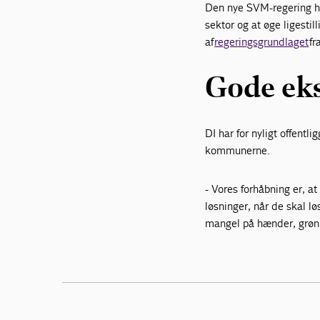
Den nye SVM-regering ha
sektor og at øge ligesti
af
regeringsgrundlaget
fr
Gode eks
DI har for nyligt offentlig
kommunerne.
- Vores forhåbning er, a
løsninger, når de skal l
mangel på hænder, grøn o