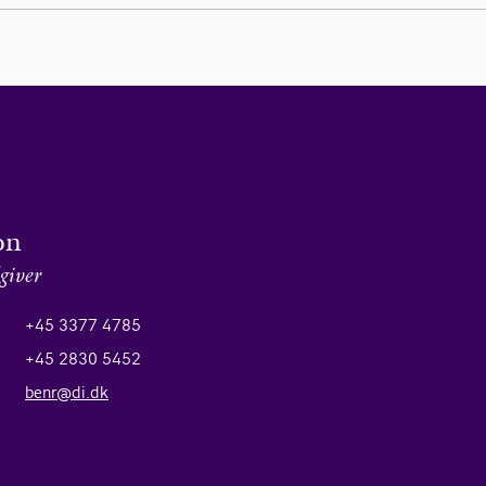
on
giver
+45 3377 4785
+45 2830 5452
benr@di.dk