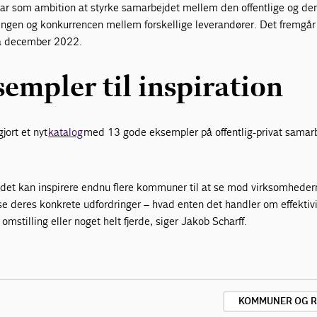
r som ambition at styrke samarbejdet mellem den offentlige og den
llingen og konkurrencen mellem forskellige leverandører. Det fremgår
a december 2022.
empler til inspiration
gjort et nyt
katalog
med 13 gode eksempler på offentlig-privat samarb
t det kan inspirere endnu flere kommuner til at se mod virksomhede
øse deres konkrete udfordringer – hvad enten det handler om effektivi
mstilling eller noget helt fjerde, siger Jakob Scharff.
KOMMUNER OG R