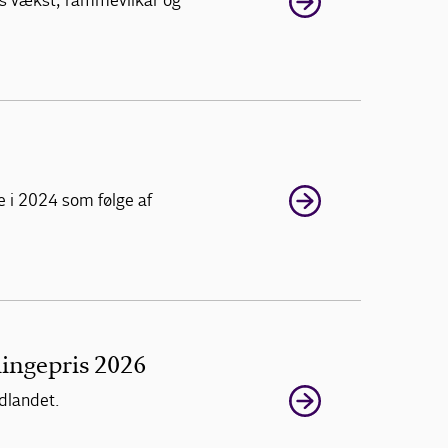
ds vækst, rammevilkår og
e i 2024 som følge af
ingepris 2026
udlandet.