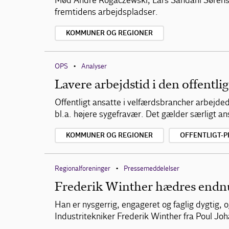
Mød André Rogaczewski, Lars Sandahl Sørense
fremtidens arbejdspladser.
KOMMUNER OG REGIONER
OPS
Analyser
•
Lavere arbejdstid i den offentli
Offentligt ansatte i velfærdsbrancher arbejde
bl.a. højere sygefravær. Det gælder særligt a
KOMMUNER OG REGIONER
OFFENTLIGT-P
Regionalforeninger
Pressemeddelelser
•
Frederik Winther hædres endnu
Han er nysgerrig, engageret og faglig dygtig, o
Industritekniker Frederik Winther fra Poul Jo