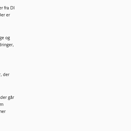
r fra DI
Der er
ige og
dringer,
, der
.
åder går
om
ener