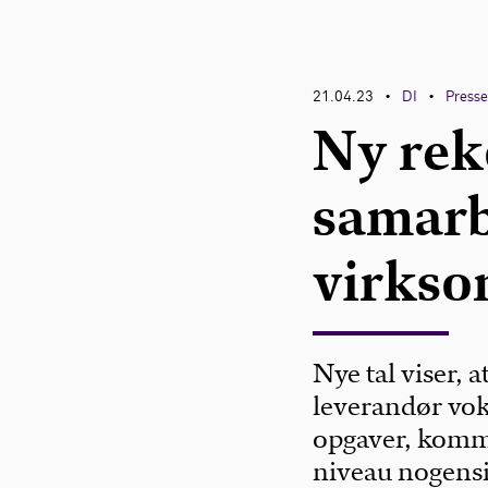
21.04.23
DI
Press
•
•
Ny rek
samarb
virks
Nye tal viser,
leverandør vok
opgaver, kommu
niveau nogensin