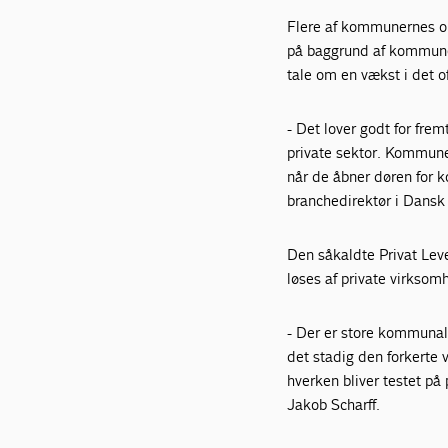
Flere af kommunernes opg
på baggrund af kommunern
tale om en vækst i det o
- Det lover godt for frem
private sektor. Kommuner
når de åbner døren for 
branchedirektør i Dansk 
Den såkaldte Privat Lev
løses af private virksom
- Der er store kommunale
det stadig den forkerte 
hverken bliver testet på 
Jakob Scharff.