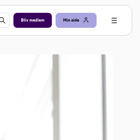
Bliv medlem
Min side