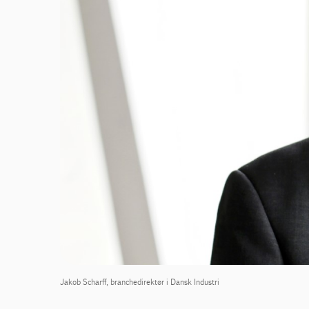
Jakob Scharff, branchedirektør i Dansk Industri