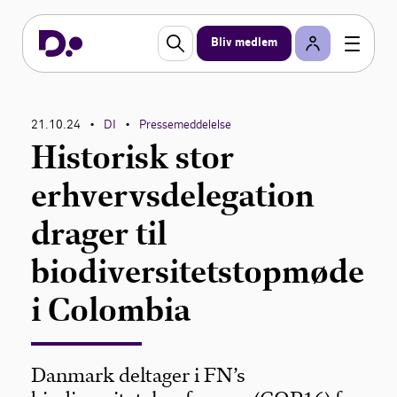
Bliv medlem
21.10.24
DI
Pressemeddelelse
•
•
Historisk stor
erhvervsdelegation
drager til
biodiversitetstopmøde
i Colombia
Danmark deltager i FN’s