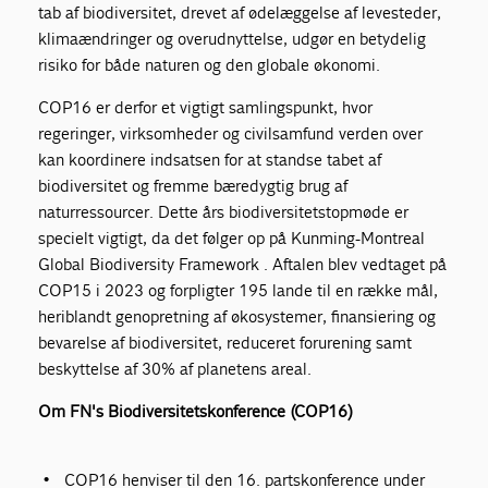
tab af biodiversitet, drevet af ødelæggelse af levesteder,
klimaændringer og overudnyttelse, udgør en betydelig
risiko for både naturen og den globale økonomi.
COP16 er derfor et vigtigt samlingspunkt, hvor
regeringer, virksomheder og civilsamfund verden over
kan koordinere indsatsen for at standse tabet af
biodiversitet og fremme bæredygtig brug af
naturressourcer. Dette års biodiversitetstopmøde er
specielt vigtigt, da det følger op på Kunming-Montreal
Global Biodiversity Framework . Aftalen blev vedtaget på
COP15 i 2023 og forpligter 195 lande til en række mål,
heriblandt genopretning af økosystemer, finansiering og
bevarelse af biodiversitet, reduceret forurening samt
beskyttelse af 30% af planetens areal.
Om FN's Biodiversitetskonference (COP16)
COP16 henviser til den 16. partskonference under