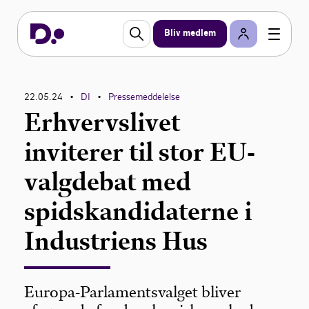
Bliv medlem
22.05.24
DI
Pressemeddelelse
•
•
Erhvervslivet
inviterer til stor EU-
valgdebat med
spidskandidaterne i
Industriens Hus
Europa-Parlamentsvalget bliver