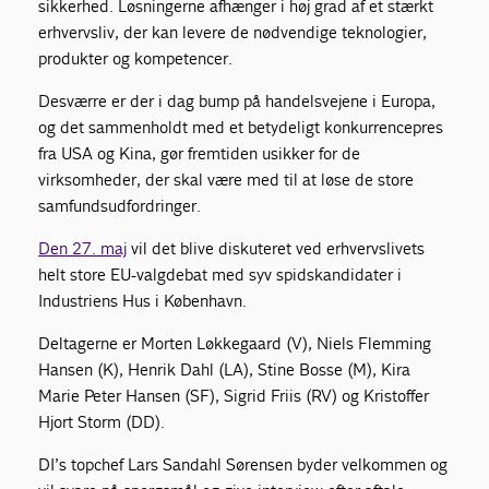
sikkerhed. Løsningerne afhænger i høj grad af et stærkt
erhvervsliv, der kan levere de nødvendige teknologier,
produkter og kompetencer.
Desværre er der i dag bump på handelsvejene i Europa,
og det sammenholdt med et betydeligt konkurrencepres
fra USA og Kina, gør fremtiden usikker for de
virksomheder, der skal være med til at løse de store
samfundsudfordringer.
Den 27. maj
vil det blive diskuteret ved erhvervslivets
helt store EU-valgdebat med syv spidskandidater i
Industriens Hus i København.
Deltagerne er Morten Løkkegaard (V), Niels Flemming
Hansen (K), Henrik Dahl (LA), Stine Bosse (M), Kira
Marie Peter Hansen (SF), Sigrid Friis (RV) og Kristoffer
Hjort Storm (DD).
DI’s topchef Lars Sandahl Sørensen byder velkommen og