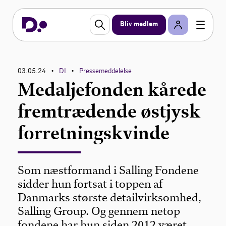
Bliv medlem
03.05.24
DI
Pressemeddelelse
•
•
Medaljefonden kårede
fremtrædende østjysk
forretningskvinde
Som næstformand i Salling Fondene
sidder hun fortsat i toppen af
Danmarks største detailvirksomhed,
Salling Group. Og gennem netop
fondene har hun siden 2012 været