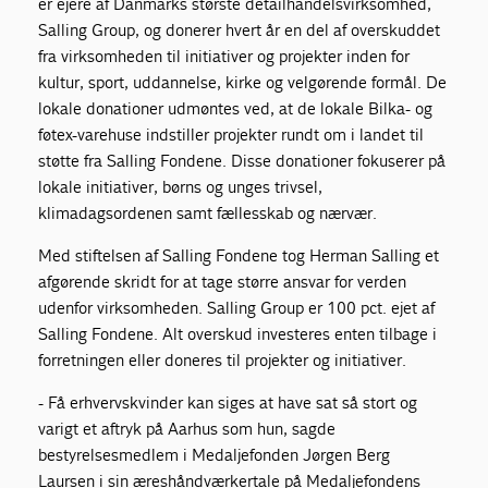
er ejere af Danmarks største detailhandelsvirksomhed,
Salling Group, og donerer hvert år en del af overskuddet
fra virksomheden til initiativer og projekter inden for
kultur, sport, uddannelse, kirke og velgørende formål. De
lokale donationer udmøntes ved, at de lokale Bilka- og
føtex-varehuse indstiller projekter rundt om i landet til
støtte fra Salling Fondene. Disse donationer fokuserer på
lokale initiativer, børns og unges trivsel,
klimadagsordenen samt fællesskab og nærvær.
Med stiftelsen af Salling Fondene tog Herman Salling et
afgørende skridt for at tage større ansvar for verden
udenfor virksomheden. Salling Group er 100 pct. ejet af
Salling Fondene. Alt overskud investeres enten tilbage i
forretningen eller doneres til projekter og initiativer.
- Få erhvervskvinder kan siges at have sat så stort og
varigt et aftryk på Aarhus som hun, sagde
bestyrelsesmedlem i Medaljefonden Jørgen Berg
Laursen i sin æreshåndværkertale på Medaljefondens