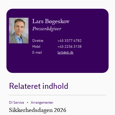
Lars Bøgeskov
Presserådgiver
Direkte
+45 3377 4782
Mobil
+45 2236 3138
E-mail
larb@di.dk
Relateret indhold
DI Service
Arrangementer
•
Sikkerhedsdagen 2026