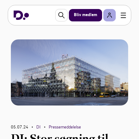
Bliv medlem
05.07.24
DI
Pressemeddelelse
•
•
DI: Stor søgning til