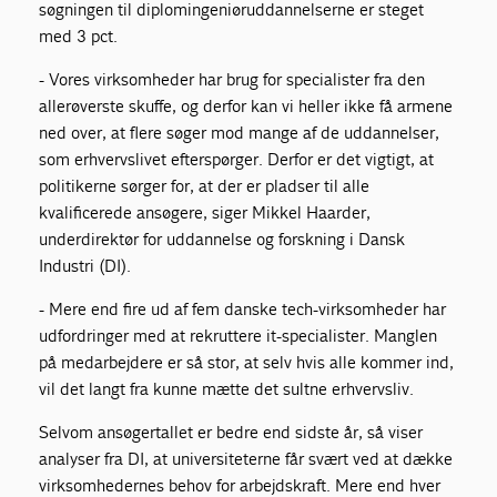
søgningen til diplomingeniøruddannelserne er steget
med 3 pct.
- Vores virksomheder har brug for specialister fra den
allerøverste skuffe, og derfor kan vi heller ikke få armene
ned over, at flere søger mod mange af de uddannelser,
som erhvervslivet efterspørger. Derfor er det vigtigt, at
politikerne sørger for, at der er pladser til alle
kvalificerede ansøgere, siger Mikkel Haarder,
underdirektør for uddannelse og forskning i Dansk
Industri (DI).
- Mere end fire ud af fem danske tech-virksomheder har
udfordringer med at rekruttere it-specialister. Manglen
på medarbejdere er så stor, at selv hvis alle kommer ind,
vil det langt fra kunne mætte det sultne erhvervsliv.
Selvom ansøgertallet er bedre end sidste år, så viser
analyser fra DI, at universiteterne får svært ved at dække
virksomhedernes behov for arbejdskraft. Mere end hver