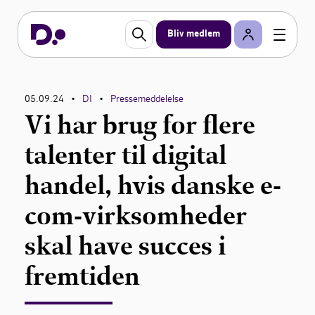
Bliv medlem
05.09.24
DI
Pressemeddelelse
•
•
Vi har brug for flere
talenter til digital
handel, hvis danske e-
com-virksomheder
skal have succes i
fremtiden