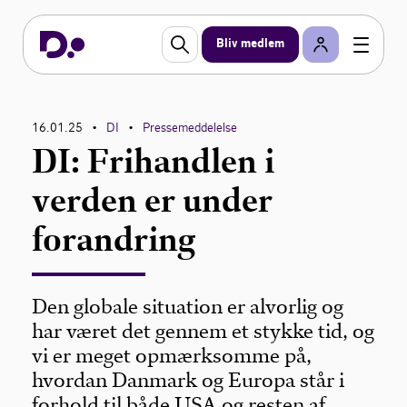
Bliv medlem
16.01.25
DI
Pressemeddelelse
•
•
DI: Frihandlen i
verden er under
forandring
Den globale situation er alvorlig og
har været det gennem et stykke tid, og
vi er meget opmærksomme på,
hvordan Danmark og Europa står i
forhold til både USA og resten af