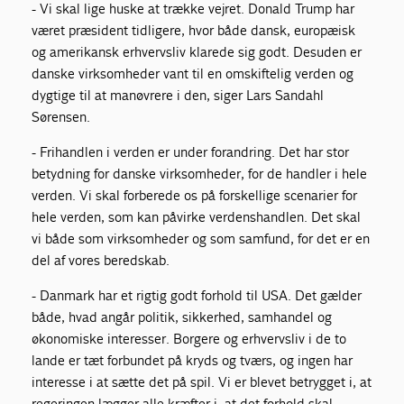
- Vi skal lige huske at trække vejret. Donald Trump har
været præsident tidligere, hvor både dansk, europæisk
og amerikansk erhvervsliv klarede sig godt. Desuden er
danske virksomheder vant til en omskiftelig verden og
dygtige til at manøvrere i den, siger Lars Sandahl
Sørensen.
- Frihandlen i verden er under forandring. Det har stor
betydning for danske virksomheder, for de handler i hele
verden. Vi skal forberede os på forskellige scenarier for
hele verden, som kan påvirke verdenshandlen. Det skal
vi både som virksomheder og som samfund, for det er en
del af vores beredskab.
- Danmark har et rigtig godt forhold til USA. Det gælder
både, hvad angår politik, sikkerhed, samhandel og
økonomiske interesser. Borgere og erhvervsliv i de to
lande er tæt forbundet på kryds og tværs, og ingen har
interesse i at sætte det på spil. Vi er blevet betrygget i, at
regeringen lægger alle kræfter i, at det forhold skal