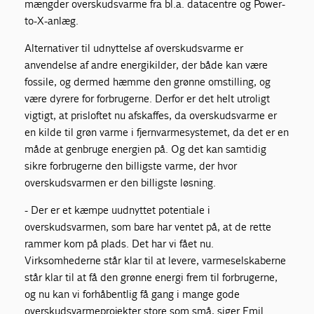
mængder overskudsvarme fra bl.a. datacentre og Power-
to-X-anlæg.
Alternativer til udnyttelse af overskudsvarme er
anvendelse af andre energikilder, der både kan være
fossile, og dermed hæmme den grønne omstilling, og
være dyrere for forbrugerne. Derfor er det helt utroligt
vigtigt, at prisloftet nu afskaffes, da overskudsvarme er
en kilde til grøn varme i fjernvarmesystemet, da det er en
måde at genbruge energien på. Og det kan samtidig
sikre forbrugerne den billigste varme, der hvor
overskudsvarmen er den billigste løsning.
- Der er et kæmpe uudnyttet potentiale i
overskudsvarmen, som bare har ventet på, at de rette
rammer kom på plads. Det har vi fået nu.
Virksomhederne står klar til at levere, varmeselskaberne
står klar til at få den grønne energi frem til forbrugerne,
og nu kan vi forhåbentlig få gang i mange gode
overskudsvarmeprojekter store som små, siger Emil