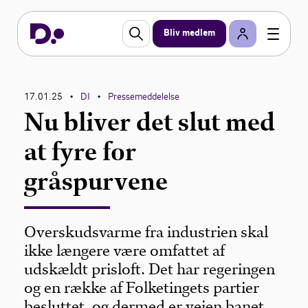
Bliv medlem
17.01.25
DI
Pressemeddelelse
•
•
Nu bliver det slut med
at fyre for
gråspurvene
Overskudsvarme fra industrien skal
ikke længere være omfattet af
udskældt prisloft. Det har regeringen
og en række af Folketingets partier
besluttet, og dermed er vejen banet