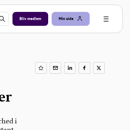
Bliv medlem
Min side
er
rhed i
stant