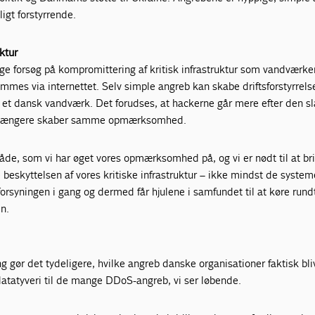
igt forstyrrende.
ktur
ge forsøg på kompromittering af kritisk infrastruktur som vandværke
mes via internettet. Selv simple angreb kan skabe driftsforstyrrels
et dansk vandværk. Det forudses, at hackerne går mere efter den s
e længere skaber samme opmærksomhed.
mråde, som vi har øget vores opmærksomhed på, og vi er nødt til at br
ge beskyttelsen af vores kritiske infrastruktur – ikke mindst de system
orsyningen i gang og dermed får hjulene i samfundet til at køre rundt
n.
g gør det tydeligere, hvilke angreb danske organisationer faktisk bli
datatyveri til de mange DDoS-angreb, vi ser løbende.