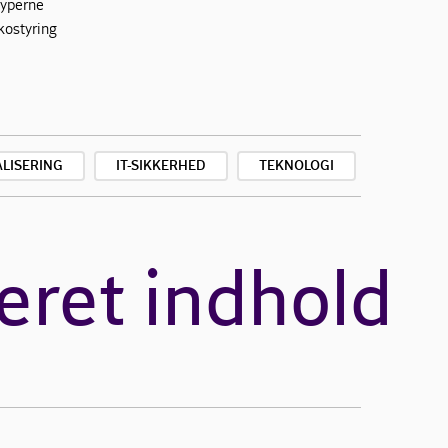
typerne
kostyring
ALISERING
IT-SIKKERHED
TEKNOLOGI
eret indhold