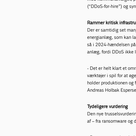
(“DDoS-for-hire”) og synl
Rammer kritisk infrastru
Der er samtidig set man
energianlæg, som kan lam
så i 2024-hændelsen på 
anlæg, fordi DDoS ikk
- Det er helt klart et o
værktøjer i spil for at ø
holder produktionen og f
Andreas Holbak Esperse
Tydeligere vurdering
Den nye trusselsvurderin
af – fra ransomware og 