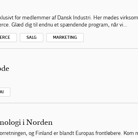
klusivt for medlemmer af Dansk Industri. Her mødes virksom
erce. Glæd dig til endnu et spændende program, når vi…
ERCE
SALG
MARKETING
øde
AI
knologi i Norden
 forretningen, og Finland er blandt Europas frontløbere. Kom 