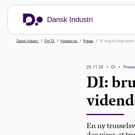
Dansk Industri
Dansk Industri
Om DI
Kontakt os
Presse
DI: brug for langt bedre
25.11.25
DI
Press
•
•
DI: bru
vidend
En ny trussels
dag viser, at 