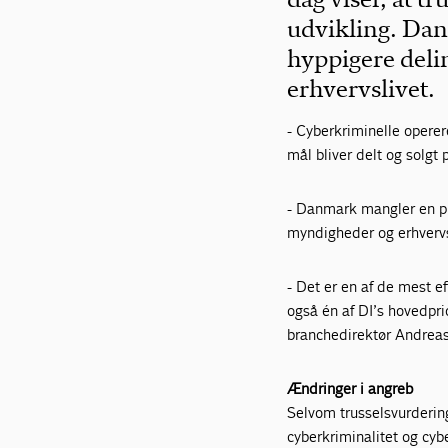
udvikling. Dan
hyppigere deli
erhvervslivet.
- Cyberkriminelle operer
mål bliver delt og solgt
- Danmark mangler en pra
myndigheder og erhvervsl
- Det er en af de mest e
også én af DI’s hovedpri
branchedirektør Andreas
Ændringer i angreb
Selvom trusselsvurdering
cyberkriminalitet og cyb