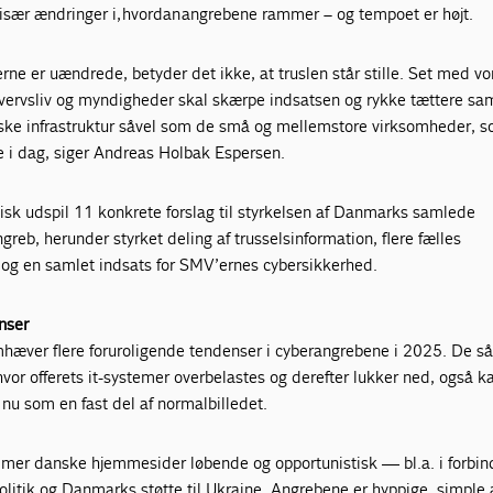
 især ændringer i, hvordan angrebene rammer – og tempoet er højt.
rne er uændrede, betyder det ikke, at truslen står stille. Set med vo
hvervsliv og myndigheder skal skærpe indsatsen og rykke tættere s
tiske infrastruktur såvel som de små og mellemstore virksomheder, s
ne i dag, siger Andreas Holbak Espersen.
litisk udspil 11 konkrete forslag til styrkelsen af Danmarks samlede
reb, herunder styrket deling af trusselsinformation, flere fælles
og en samlet indsats for SMV’ernes cybersikkerhed.
nser
mhæver flere foruroligende tendenser i cyberangrebene i 2025. De s
vor offerets it-systemer overbelastes og derefter lukker ned, også k
nu som en fast del af normalbilledet.
mmer danske hjemmesider løbende og opportunistisk — bl.a. i forbin
itik og Danmarks støtte til Ukraine. Angrebene er hyppige, simple 