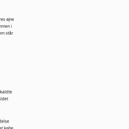
res øjne
ammen i
om står
åkaldte
aldet
delse
at købe