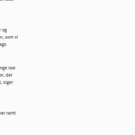
r og
er, som vi
lags
inge nye
er, der
, siger
ver ramt