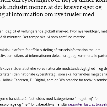
sk Industri mener, at det kræver øget og
ng af information om nye trusler med
er i dag på et velfungerende globalt marked, hvor nye værktøjer, me
 på få minutter. Det tempo skal vi som samfund matche.
ktisk platform for effektiv deling af trusselsinformation mellem
iv, som sikrer, at informationen deles hurtigt og kommer alle parter 
ffektive måder at styrke vores nationale modstandsdygtighed – og de
oriteter i den nationale cyberstrategi, som skal forhandles meget snar
 Holbak Espersen, DI Digital, som er DI’s branche for techvirksomhe
erne fra sidste år fastholdes med kategorierne ”meget høj” for
erspionage og ”høj” for cyberaktivisme, slår
rapporten fast, at trussel