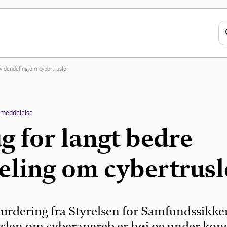
 videndeling om cybertrusler
emeddelelse
g for langt bedre
eling om cybertrusl
vurdering fra Styrelsen for Samfundssikke
truslen om cyberangreb er høj og under kon