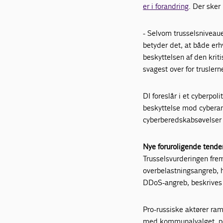
er i forandring
. Der sker
- Selvom trusselsniveaue
betyder det, at både er
beskyttelsen af den kri
svagest over for trusler
DI foreslår i et cyberpo
beskyttelse mod cyberang
cyberberedskabsøvelser 
Nye foruroligende tende
Trusselsvurderingen fre
overbelastningsangreb, h
DDoS-angreb, beskrives 
Pro-russiske aktører ra
med kommunalvalget, pol