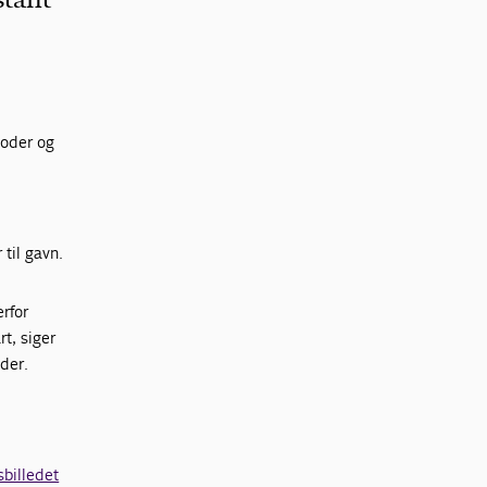
toder og
til gavn.
rfor
t, siger
der.
sbilledet