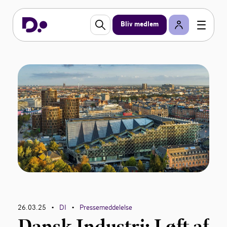
Bliv medlem
26.03.25
DI
Pressemeddelelse
•
•
Dansk Industri: Løft af