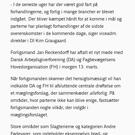
- I de seneste uger har der været god fart på
forhandlingerne, og forlig i mange brancher er blevet
indgået. Der bliver kæmpet hårdt for at komme i mål og
parterne har planlagt forhandlinger af de sidste
overenskomster i de kommende dage, siger viceadm.
direktør i DI Kim Graugaard.
Forligsmand Jan Reckendorff har aftalt et nyt møde med
Dansk Arbejdsgiverforening (DA) og Fagbevægelsens
Hovedorganisation (FH) i morgen 13. marts.
Når forligsmanden skønner det hensigtsmæssigt vil han
indkalde DA og FH til afsluttende centrale drøftelse om
et mæglingsforslag, der sammenkæder
alle
forlig. På
områder, hvor parterne ikke kan blive enige, fastsætter
forligsmanden nogle vilkår, der indgår i
mæglingsforslaget.
Store områder som Slagterierne og kategorien Andre
Fødevarer, som indeholder eksempelvis brød- og