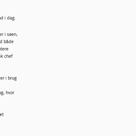
nd i dag.
er i søen,
ed både
ntere
sk chef
r i brug
ng, hvor
et