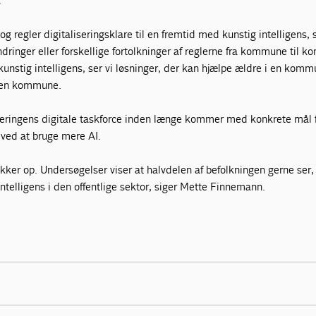
t
 og regler digitaliseringsklare til en fremtid med kunstig intelligens,
indringer eller forskellige fortolkninger af reglerne fra kommune til 
kunstig intelligens, ser vi løsninger, der kan hjælpe ældre i en kom
den kommune.
regeringens digitale taskforce inden længe kommer med konkrete mål 
r ved at bruge mere AI.
kker op. Undersøgelser viser at halvdelen af befolkningen gerne ser,
telligens i den offentlige sektor, siger Mette Finnemann.