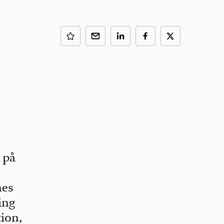
 på
nes
ing
tion,