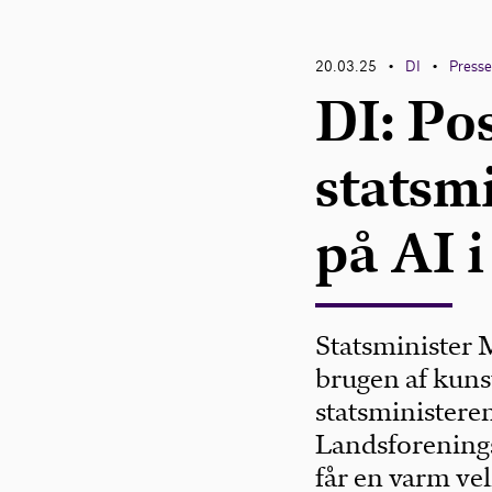
20.03.25
DI
Press
•
•
DI: Pos
statsmi
på AI i
Statsminister M
brugen af kunst
statsminister
Landsforenings
får en varm ve