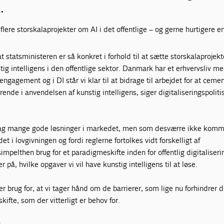
.
flere storskalaprojekter om AI i det offentlige – og gerne hurtigere e
at statsministeren er så konkret i forhold til at sætte storskalaprojekt
tig intelligens i den offentlige sektor. Danmark har et erhvervsliv m
engagement og i DI står vi klar til at bidrage til arbejdet for at ceme
de i anvendelsen af kunstig intelligens, siger digitaliseringspoliti
 dag mange gode løsninger i markedet, men som desværre ikke komme
 det i lovgivningen og fordi reglerne fortolkes vidt forskelligt af
mpelthen brug for et paradigmeskifte inden for offentlig digitaliseri
 på, hvilke opgaver vi vil have kunstig intelligens til at løse.
r brug for, at vi tager hånd om de barrierer, som lige nu forhindrer d
ifte, som der vitterligt er behov for.