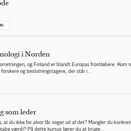
øde
AI
knologi i Norden
 forretningen, og Finland er blandt Europas frontløbere. Kom 
forskere og beslutningstagere, der står i…
ag som leder
 at du ikke for alvor får noget ud af det? Mangler du konkre
 skabe værdi? På dette kursus lærer du at bruge…