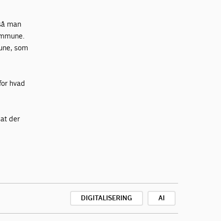
 så man
kommune.
mune, som
for hvad
 at der
DIGITALISERING
AI