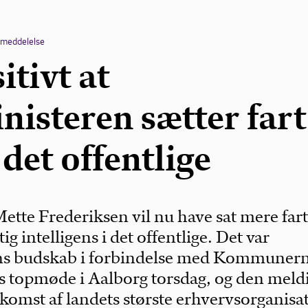
emeddelelse
itivt at
nisteren sætter fart
 det offentlige
ette Frederiksen vil nu have sat mere fart
ig intelligens i det offentlige. Det var
ens budskab i forbindelse med Kommuner
 topmøde i Aalborg torsdag, og den meld
lkomst af landets største erhvervsorganisa