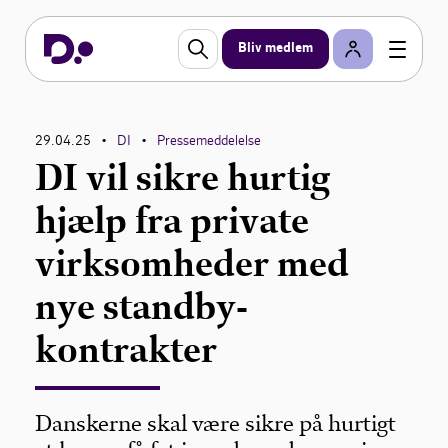
Bliv medlem
29.04.25
DI
Pressemeddelelse
•
•
DI vil sikre hurtig
hjælp fra private
virksomheder med
nye standby-
kontrakter
Danskerne skal være sikre på hurtigt