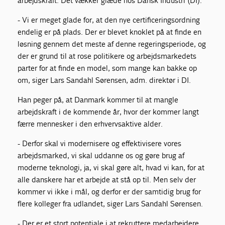
arbejdskraft. Det vækker glæde hos Dansk Industri (DI).
- Vi er meget glade for, at den nye certificeringsordning
endelig er på plads. Der er blevet knoklet på at finde en
løsning gennem det meste af denne regeringsperiode, og
der er grund til at rose politikere og arbejdsmarkedets
parter for at finde en model, som mange kan bakke op
om, siger Lars Sandahl Sørensen, adm. direktør i DI.
Han peger på, at Danmark kommer til at mangle
arbejdskraft i de kommende år, hvor der kommer langt
færre mennesker i den erhvervsaktive alder.
- Derfor skal vi modernisere og effektivisere vores
arbejdsmarked, vi skal uddanne os og gøre brug af
moderne teknologi, ja, vi skal gøre alt, hvad vi kan, for at
alle danskere har et arbejde at stå op til. Men selv der
kommer vi ikke i mål, og derfor er der samtidig brug for
flere kolleger fra udlandet, siger Lars Sandahl Sørensen.
- Der er et stort potentiale i at rekruttere medarbejdere