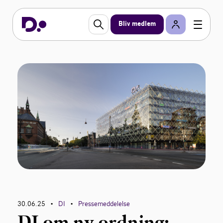
Bliv medlem
30.06.25
DI
Pressemeddelelse
•
•
DI om ny ordning: