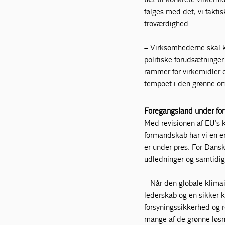
følges med det, vi faktis
troværdighed.
– Virksomhederne skal k
politiske forudsætninger
rammer for virkemidler og
tempoet i den grønne oms
Foregangsland under f
Med revisionen af EU’s 
formandskab har vi en e
er under pres. For Dansk
udledninger og samtidig
– Når den globale klimai
lederskab og en sikker k
forsyningssikkerhed og re
mange af de grønne løsni