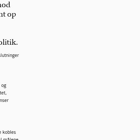
 mod
nt op
litik.
lutninger
n og
tet,
emser
e kobles
al målene