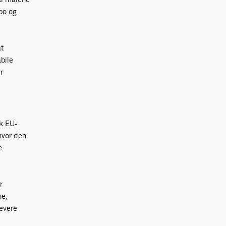
mpo og
at
bile
r
k EU-
hvor den
e
r
ne,
levere