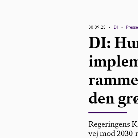
30.09.25
DI
Press
•
•
DI: Hu
implem
rammer
den gr
Regeringens Kl
vej mod 2030-m