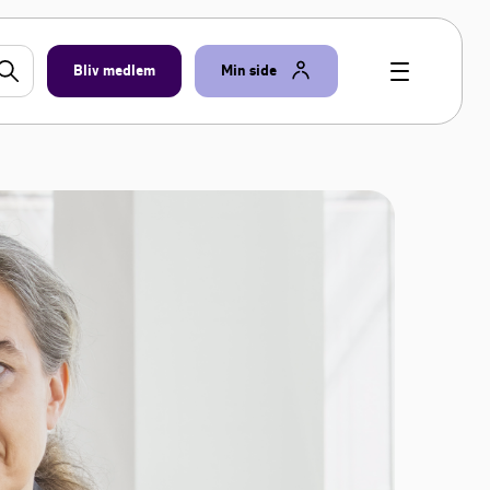
Bliv medlem
Min side