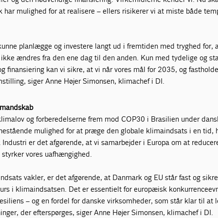
k har mulighed for at realisere – ellers risikerer vi at miste både te
unne planlægge og investere langt ud i fremtiden med tryghed for, 
 ikke ændres fra den ene dag til den anden. Kun med tydelige og sta
 finansiering kan vi sikre, at vi når vores mål for 2035, og fastholde
tilling, siger Anne Højer Simonsen, klimachef i DI.
ormandskab
klimalov og forberedelserne frem mod COP30 i Brasilien under dans
nestående mulighed for at præge den globale klimaindsats i en tid, 
 Industri er det afgørende, at vi samarbejder i Europa om at reducer
 styrker vores uafhængighed.
ndsats vakler, er det afgørende, at Danmark og EU står fast og sikre
urs i klimaindsatsen. Det er essentielt for europæisk konkurrenceev
siliens – og en fordel for danske virksomheder, som står klar til at 
nger, der efterspørges, siger Anne Højer Simonsen, klimachef i DI.