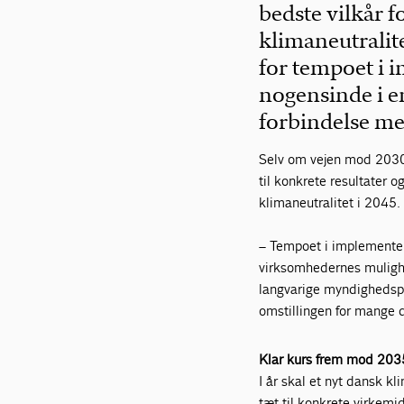
bedste vilkår 
klimaneutralit
for tempoet i 
nogensinde i en
forbindelse me
Selv om vejen mod 2030-
til konkrete resultater 
klimaneutralitet i 2045.
– Tempoet i implementeri
virksomhedernes mulighed
langvarige myndighedspro
omstillingen for mange 
Klar kurs frem mod 203
I år skal et nyt dansk k
tæt til konkrete virkemi