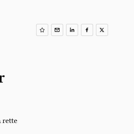
r
 rette