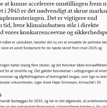
for at kunne accelerere omstillingen frem
et i 2045 er det nødvendigt at skrue marka
implementeringen. Det er vigtigere end
 tid, hvor klimaindsatsen står i direkte
d vores konkurrenceevne og sikkerhedspo
målet er udstukket, handler det nu om at omsætte de politiske bes
og sikre et solidt fundament for de næste skridt frem mod 2035 og
ngen halter stadig flere steder, og det forsinker både klimaeffekte
 for at omstille sig. Det gælder forsinkelser i udbygningen af elnet
cesser og afgiftsfritagelsen af ledningsført biogas, som lige nu br
danske virksomheder, siger Anne Højer Simonsen, klimachef i DI.
5
limamål fastlægges for 2035, og her er det afgørende, at ambitionern
dler og den nødvendige finansiering. Virkemidlerne kender vi. Nu sk