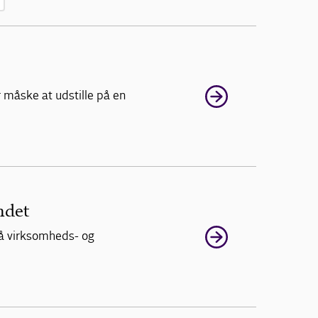
r måske at udstille på en
ndet
på virksomheds- og