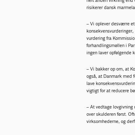
helt anden virkning end 
risikerer dansk marmelad
– Vi oplever desværre et
konsekvensvurderinger, i
vurdering fra Kommissio
forhandlingsmøllen i Pa
ingen laver opfølgende 
– Vi bakker op om, at K
også, at Danmark med for
lave konsekvensvurderin
vigtigt for at reducere b
– At vedtage lovgivning u
over skulderen først. O
virksomhederne, og derfo