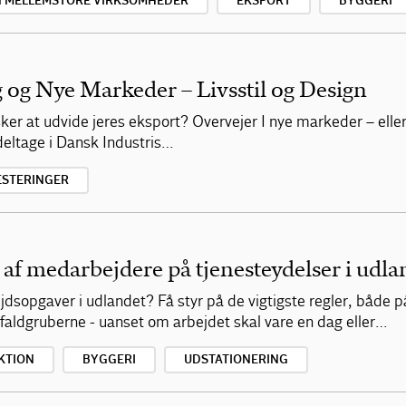
G MELLEMSTORE VIRKSOMHEDER
EKSPORT
BYGGERI
 og Nye Markeder – Livsstil og Design
nsker at udvide jeres eksport? Overvejer I nye markeder – elle
 deltage i Dansk Industris…
ESTERINGER
 af medarbejdere på tjenesteydelser i udla
sopgaver i udlandet? Få styr på de vigtigste regler, både 
ldgruberne - uanset om arbejdet skal vare en dag eller…
KTION
BYGGERI
UDSTATIONERING