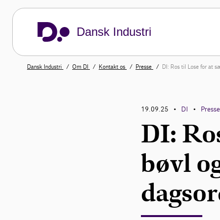
Dansk Industri
Dansk Industri
Om DI
Kontakt os
Presse
DI: Ros til Lose for at 
19.09.25
DI
Press
•
•
DI: Ros
bøvl o
dagsor