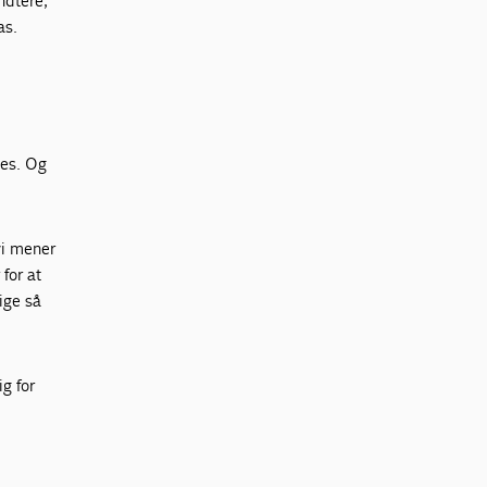
ndtere,
as.
ges. Og
vi mener
for at
ige så
ig for