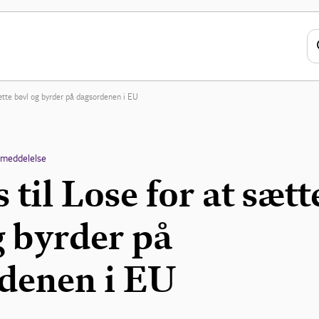
sætte bøvl og byrder på dagsordenen i EU
emeddelelse
 til Lose for at sætt
g byrder på
denen i EU