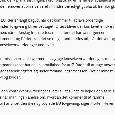
det, der var målsætningen. Fordi plastik nu er nemmest at affaldshå
e fremover at blive serveret i mindre bæredygtigt plastik fremfor gl
 EU, der er langt bagud, når det kommer til at lave ordentlige
nden lovgivning bliver vedtaget. Oftest bliver der kun lavet en skæv
nen, når et forslag fremsættes, men efter det har været gennem
rlamentet og Rådet, kan det se meget anderledes ud, når det vedta
konsekvensvurderinger undervejs.
ommissionen skal lave mere nøjagtige konsekvensvurderinger, men 
mandskabet har en unik mulighed for at få Rådet til at tage ansvar 
ger af ændringsforslag under forhandlingsprocessen. Det er mindst l
øvl og byrder.
den konsekvensvurderinger svarer til at svinge til højre uden at se s
fte har man ingen anelse om, hvordan det kommer til at ramme
r har vi set den dyre og bøvlede EU-lovgivning, siger Morten Høyer.