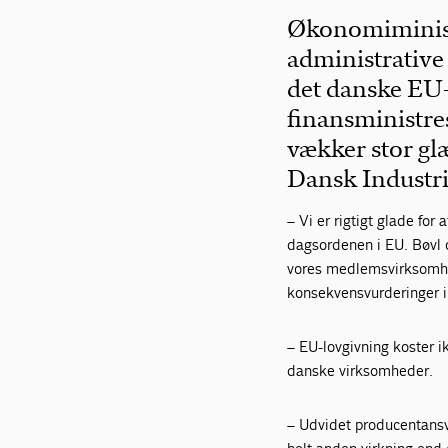
Økonomiminist
administrative
det danske EU
finansministre
vækker stor gl
Dansk Industri
– Vi er rigtigt glade fo
dagsordenen i EU. Bøvl 
vores medlemsvirksomhe
konsekvensvurderinger i 
– EU-lovgivning koster 
danske virksomheder.
– Udvidet producentansv