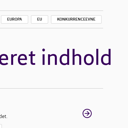
EUROPA
EU
KONKURRENCEEVNE
eret indhold
det.