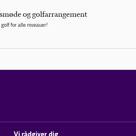
møde og golfarrangement
lf for alle niveauer!
Vi rådgiver dig