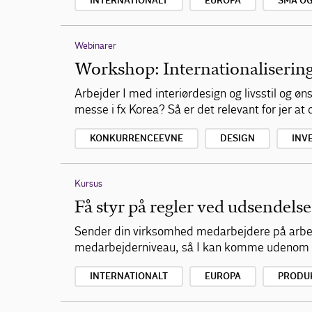
INTERNATIONALT
EUROPA
SMÅ O
Webinarer
Workshop: Internationalisering
Arbejder I med interiørdesign og livsstil og ø
messe i fx Korea? Så er det relevant for jer at
KONKURRENCEEVNE
DESIGN
INV
Kursus
Få styr på regler ved udsendelse
Sender din virksomhed medarbejdere på arbejd
medarbejderniveau, så I kan komme udenom fa
INTERNATIONALT
EUROPA
PRODU