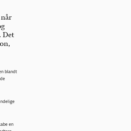
 når
og
. Det
ion,
en blandt
nde
indelige
kabe en