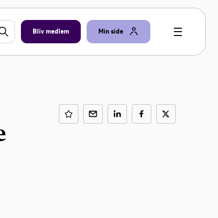
Bliv medlem
Min side
e