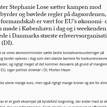
er Stephanie Lose sætter kampen mod
 byrder og bøvlede regler på dagsordenen,
-formandskab er vært for EU’s økonomi- 
s møde i København i dag og i weekenden
æde i Danmarks største erhvervsorganisat
 (DI).
r at se vores økonomiminister sætte bedre konsekvensvurderinger på
og byrder opleves i dag som den største barriere for konkurrenceevn
der, og rigtigt meget af det kommer desværre på grund af mangle
EU, siger politisk direktør i DI, Morten Høyer.
ikke alene mange euro, men også rigtigt mange kroner og øre for alm
ar er et godt eksempel på byrdefuld lovgivning, der ender med at s