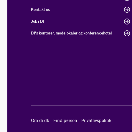
Kontakt os
Job i DI
DI's kontorer, mødelokaler og konferencehotel
Om di.dk
Find person
Privatlivspolitik