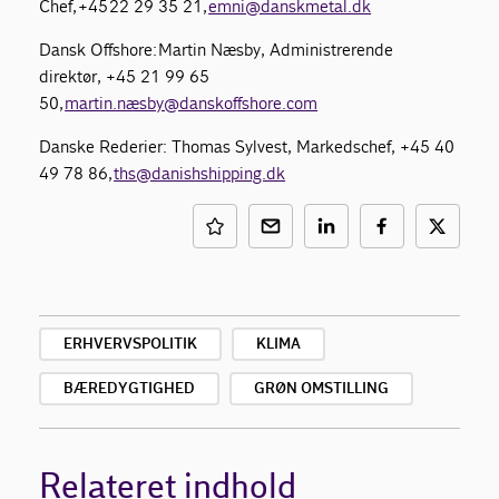
Chef, +45 22 29 35 21,
emni@danskmetal.dk
Dansk Offshore: Martin Næsby, Administrerende
direktør, +45 21 99 65
50,
martin.næsby@danskoffshore.com
Danske Rederier: Thomas Sylvest, Markedschef, +45 40
49 78 86,
ths@danishshipping.dk
ERHVERVSPOLITIK
KLIMA
BÆREDYGTIGHED
GRØN OMSTILLING
Relateret indhold