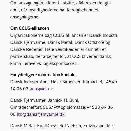
Om ansøgningerne
fører til støtte, afklares endeligt i
april, når myndighederne har færdigbehandlet
ansøgningerne.
Om CCUS-alliancen
Organisationerne bag CCUS-alliancen er Dansk Industri,
Dansk Fjernvarme, Dansk Metal, Dansk Offshore og
Danske Rederier. Hele værdikæden er samlet i et
partnerskab, der arbejder for, at CCS bliver en dansk
klima-, erhvervs- og eksportsucces.
For yderligere information kontakt:
Dansk Industri: Anne Højer Simonsen, Klimachef, +45 40
14 06 03,
anhs@di.dk
Dansk Fjernvarme: Jannick H. Buhl,
Områdechef for CCUS/PtX og biomasse, +45 28 69 36
06,
jhb@danskfjernvarme.dk
Dansk Metal: Emil Drevsfeldt Nielsen, Erhvervspolitisk