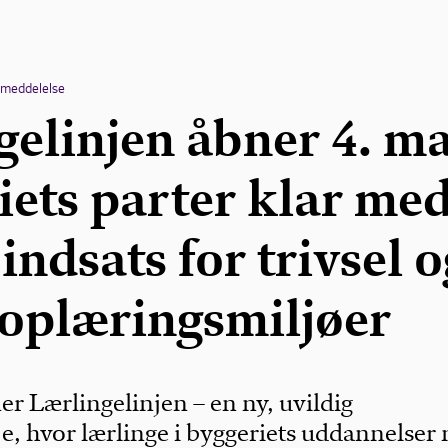
emeddelelse
elinjen åbner 4. ma
iets parter klar me
indsats for trivsel o
 oplæringsmiljøer
r Lærlingelinjen – en ny, uvildig
je, hvor lærlinge i byggeriets uddannelser