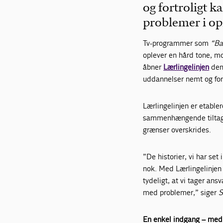
og fortroligt k
problemer i op
Tv-programmer som
“Ba
oplever en hård tone, mo
åbner
Lærlingelinjen
de
uddannelser nemt og fort
Lærlingelinjen er etable
sammenhængende tiltag, d
grænser overskrides.
”De historier, vi har set
nok. Med Lærlingelinjen 
tydeligt, at vi tager ans
med problemer,” siger
S
En enkel indgang – med