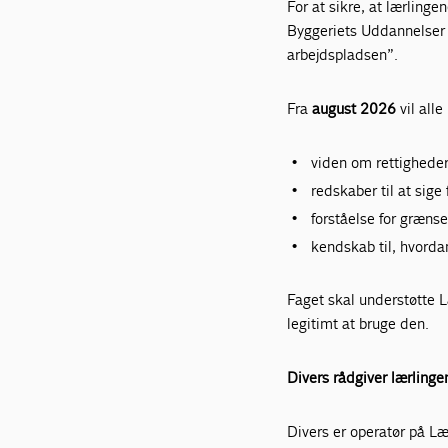
For at sikre, at lærling
Byggeriets Uddannelser s
arbejdspladsen”.
Fra
august 2026
vil alle
viden om rettigheder
redskaber til at sige
forståelse for græns
kendskab til, hvorda
Faget skal understøtte Læ
legitimt at bruge den.
Divers rådgiver lærlinge
Divers er operatør på Lær