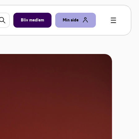
Bliv medlem
Min side