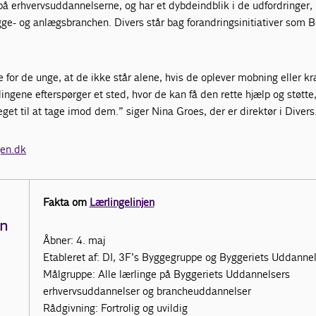
på erhvervsuddannelserne, og har et dybdeindblik i de udfordringer,
gge- og anlægsbranchen. Divers står bag forandringsinitiativer som 
e for de unge, at de ikke står alene, hvis de oplever mobning eller k
ingene efterspørger et sted, hvor de kan få den rette hjælp og støtte,
eget til at tage imod dem.” siger Nina Groes, der er direktør i Divers
jen.dk
Fakta om
Lærlingelinjen
en
Åbner: 4. maj
Etableret af: DI, 3F’s Byggegruppe og Byggeriets Uddanne
Målgruppe: Alle lærlinge på Byggeriets Uddannelsers
erhvervsuddannelser og brancheuddannelser
Rådgivning: Fortrolig og uvildig