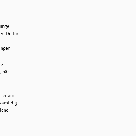
linge
er. Derfor
ingen.
re
, når
ke er god
 samtidig
alene