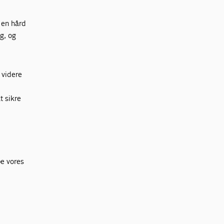
g en hård
g, og
r videre
t sikre
pe vores