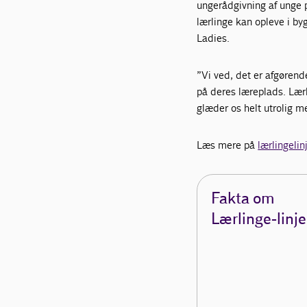
ungerådgivning af unge 
lærlinge kan opleve i by
Ladies.
”Vi ved, det er afgørend
på deres læreplads. Lærl
glæder os helt utrolig m
Læs mere på
lærlingelin
Fakta om
Lærlinge-linj