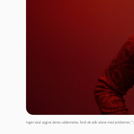
Ingen skal opgive deres uddannelse, fordi de står alene med problemer,” si