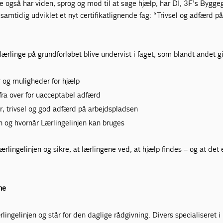
ene også har viden, sprog og mod til at søge hjælp, har DI, 3F’s Bygg
amtidig udviklet et nyt certifikatlignende fag: “Trivsel og adfærd p
 lærlinge på grundforløbet blive undervist i faget, som blandt andet 
 og muligheder for hjælp
 fra over for uacceptabel adfærd
er, trivsel og god adfærd på arbejdspladsen
n og hvornår Lærlingelinjen kan bruges
rlingelinjen og sikre, at lærlingene ved, at hjælp findes – og at det 
ne
lingelinjen og står for den daglige rådgivning. Divers specialiseret i