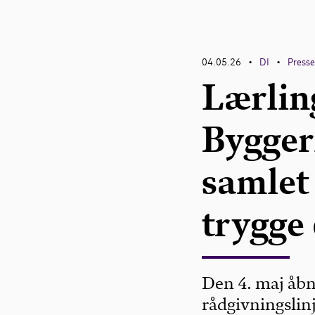
04.05.26
DI
Press
•
•
Lærling
Bygger
samlet 
trygge
Den 4. maj åbne
rådgivningslin