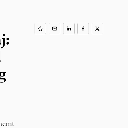
j:
d
g
 nemt