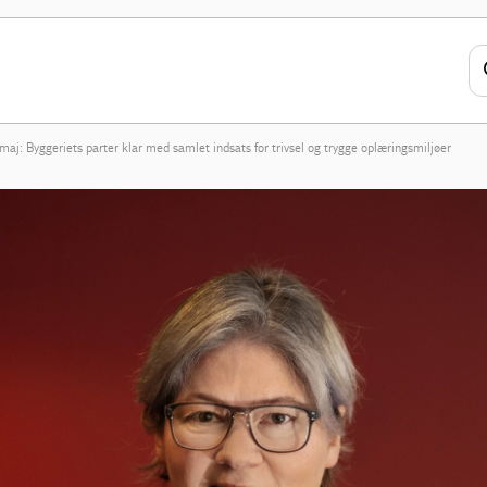
maj: Byggeriets parter klar med samlet indsats for trivsel og trygge oplæringsmiljøer