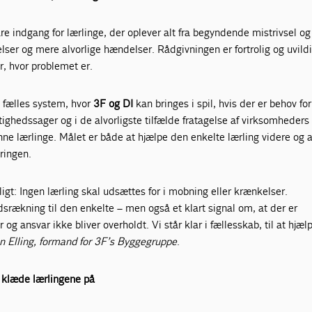
are indgang for lærlinge, der oplever alt fra begyndende mistrivsel o
lser og mere alvorlige hændelser. Rådgivningen er fortrolig og uvildi
r, hvor problemet er.
t fælles system, hvor
3F og DI
kan bringes i spil, hvis der er behov fo
tighedssager og i de alvorligste tilfælde fratagelse af virksomheders
ne lærlinge. Målet er både at hjælpe den enkelte lærling videre og a
æringen.
ligt: Ingen lærling skal udsættes for i mobning eller krænkelser.
dsrækning til den enkelte – men også et klart signal om, at der er
 og ansvar ikke bliver overholdt. Vi står klar i fællesskab, til at hjæl
n Elling, formand for 3F’s Byggegruppe
.
l klæde lærlingene på