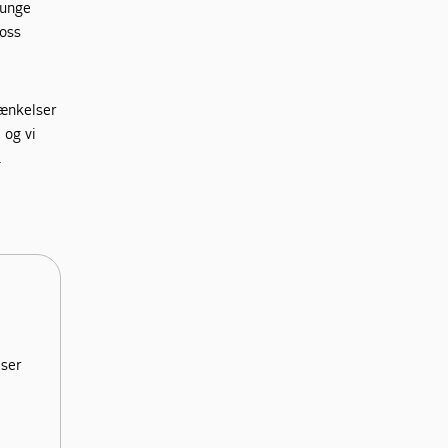
 unge
Boss
rænkelser
 og vi
.
lser