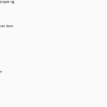
egruppe og
å
giver dem:
er