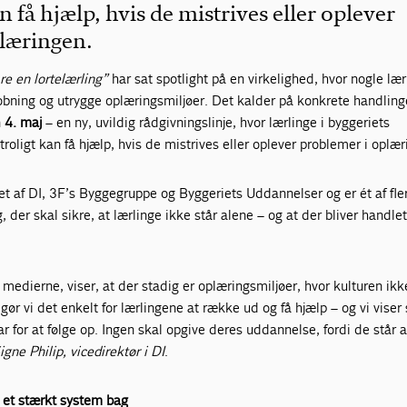
an få hjælp, hvis de mistrives eller oplever
læringen.
re en lortelærling”
har sat spotlight på en virkelighed, hvor nogle lær
bning og utrygge oplæringsmiljøer. Det kalder på konkrete handling
n
4. maj
– en ny, uvildig rådgivningslinje, hvor lærlinge i byggeriets
roligt kan få hjælp, hvis de mistrives eller oplever problemer i oplær
ret af DI, 3F’s Byggegruppe og Byggeriets Uddannelser og er ét af fle
er skal sikre, at lærlinge ikke står alene – og at der bliver handlet
 i medierne, viser, at der stadig er oplæringsmiljøer, hvor kulturen ik
gør vi det enkelt for lærlingene at række ud og få hjælp – og vi viser
var for at følge op. Ingen skal opgive deres uddannelse, fordi de står 
igne Philip, vicedirektør i DI
.
 et stærkt system bag