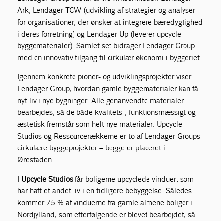
Ark, Lendager TCW (udvikling af strategier og analyser
for organisationer, der ønsker at integrere bæredygtighed
i deres forretning) og Lendager Up (leverer upcycle
byggematerialer). Samlet set bidrager Lendager Group
med en innovativ tilgang til cirkulær økonomi i byggeriet.
Igennem konkrete pioner- og udviklingsprojekter viser
Lendager Group, hvordan gamle byggematerialer kan få
nyt liv i nye bygninger. Alle genanvendte materialer
bearbejdes, så de både kvalitets-, funktionsmæssigt og
æstetisk fremstår som helt nye materialer. Upcycle
Studios og Ressourcerækkerne er to af Lendager Groups
cirkulære byggeprojekter – begge er placeret i
Ørestaden.
I
Upcycle Studios
får boligerne upcyclede vinduer, som
har haft et andet liv i en tidligere bebyggelse. Således
kommer 75 % af vinduerne fra gamle almene boliger i
Nordjylland, som efterfølgende er blevet bearbejdet, så