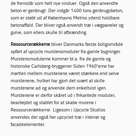
de fremstår som helt nye vinduer. Også den anvendte
beton er genbrugt. Der indgår 1400 tons genbrugsbeton,
som er støbt ud af Københavns Metros yderst holdbare
betonaffald. Der bliver også anvendt træ i vægpaneler og
gulve, som ellers skulle til afbrænding.
Ressourcerækkerne
bliver Danmarks første boligområde
opført af upcycle murstensmoduler fra gamle bygninger.
Murstensmodulerne kommer bl.a. fra de gamle og
historiske Carlsberg-bryggerier Siden 1960’erne har
mørtlen mellem murstenene været stærkere end selve
murstenene, hvilket har gjort det svært at skille
murstenene ad og anvende dem enkeltvist igen.
Murstenene er derfor skåret ud i firkantede moduler,
bearbejdet og stablet for at skabe murene i
Ressourcerækkerne. Ligesom i Upcycle Studios
anvendes der også her upcyclet træ i interiør og
facadeelementer.