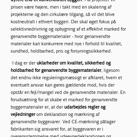
prisen være højere, men i takt med en skalering af
projekterne og den cirkulære tilgang, så vil det blive
kostneutralt i ethvert byggeri. Der skal øget fokus på
selektivnedrivning og opbygning af et effektivt marked for
genanvendte byggematerialer - hvor genanvendte
materialer kan konkurrere med nye i forhold til kvalitet,
sundhed, holdbarhed, pris og forsyningssikkerhed.
· I dag er der
uklarheder om kvalitet, sikkerhed og
holdbarhed for genanvendte byggematerialer
, ligesom
det endnu ikke reguleringsmæssigt er afklaret, hvem et
eventuelt ansvar kan gøres gældende mod, hvis der
opstår en fejl/mangel ved de genanvendte materialer. En
forudsætning for at skabe et marked for genanvendte
byggematerialer er, at der
udarbejdes regler og
vejledninger
om deklaration og mærkning af
genanvendte byggevarer. Ved CE-mærkning påtager
fabrikanten sig ansvaret for, at byggevaren er i
overensstemmelse med ydeevne­deklarationen og