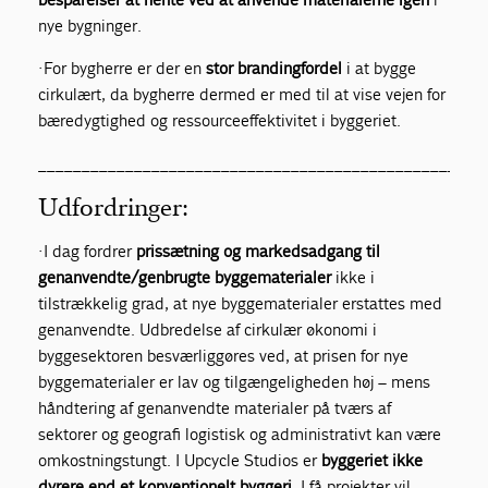
nye bygninger.
· For bygherre er der en
stor brandingfordel
i at bygge
cirkulært, da bygherre dermed er med til at vise vejen for
bæredygtighed og ressourceeffektivitet i byggeriet.
___________________________________________________
Udfordringer:
· I dag fordrer
prissætning og markedsadgang til
genanvendte/genbrugte byggematerialer
ikke i
tilstrækkelig grad, at nye byggematerialer erstattes med
genanvendte. Udbredelse af cirkulær økonomi i
byggesektoren besværliggøres ved, at prisen for nye
byggematerialer er lav og tilgængeligheden høj – mens
håndtering af genanvendte materialer på tværs af
sektorer og geografi logistisk og administrativt kan være
omkostningstungt. I Upcycle Studios er
byggeriet ikke
dyrere end et konventionelt byggeri
. I få projekter vil