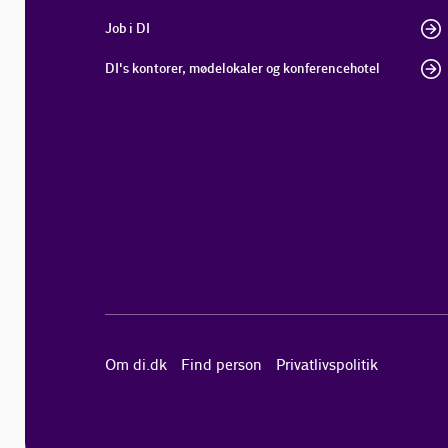
Job i DI
DI's kontorer, mødelokaler og konferencehotel
Om di.dk
Find person
Privatlivspolitik