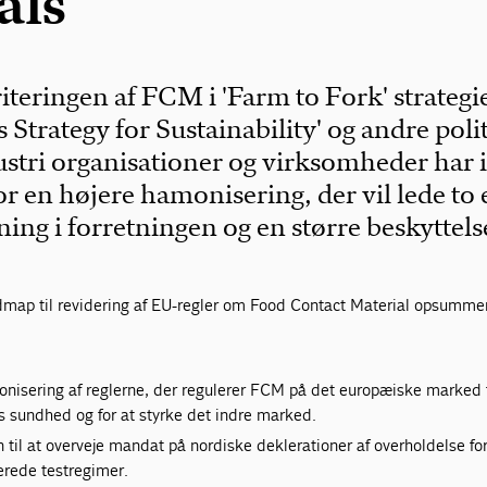
als
riteringen af FCM i 'Farm to Fork' strategi
Strategy for Sustainability' og andre poli
dustri organisationer og virksomheder har i
or en højere hamonisering, der vil lede to
ng i forretningen og en større beskyttels
dmap til revidering af EU-regler om Food Contact Material opsummer
monisering af reglerne, der regulerer FCM på det europæiske marked 
s sundhed og for at styrke det indre marked.
il at overveje mandat på nordiske deklerationer af overholdelse for
erede testregimer.