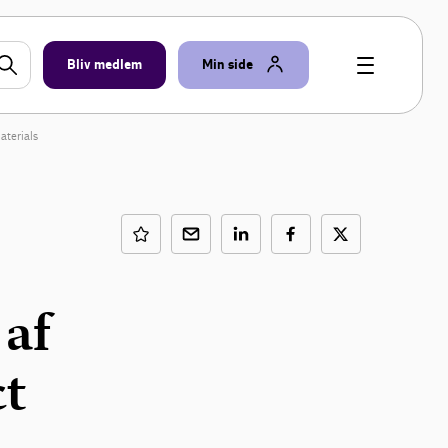
Bliv medlem
Min side
aterials
 af
t