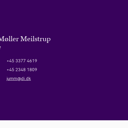
 Møller Meilstrup
t
+45 3377 4619
+45 2348 1809
jumm@di.dk