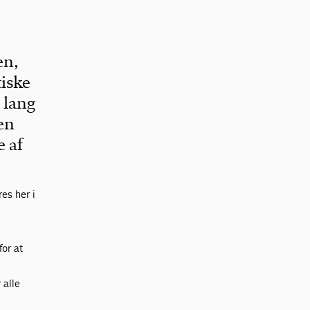
en,
tiske
 lang
 en
e af
es her i
for at
 alle