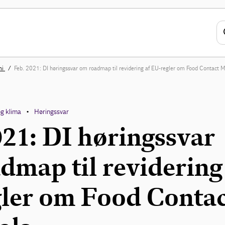
mi
Feb. 2021: DI høringssvar om roadmap til revidering af EU-regler om Food Contact M
og klima
Høringssvar
•
021: DI høringssvar
dmap til revidering
ler om Food Contac