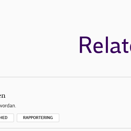
Relat
en
hvordan.
HED
RAPPORTERING