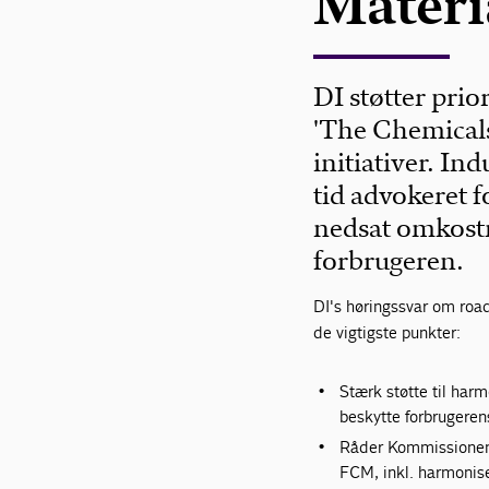
Materi
DI støtter prio
'The Chemicals 
initiativer. In
tid advokeret f
nedsat omkostni
forbrugeren.
DI's høringssvar om roa
de vigtigste punkter:
Stærk støtte til har
beskytte forbrugeren
Råder Kommissionen t
FCM, inkl. harmonis