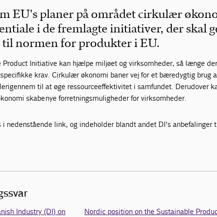
om EU's planer på området cirkulær økon
entiale i de fremlagte initiativer, der skal 
til normen for produkter i EU.
 Product Initiative kan hjælpe miljøet og virksomheder, så længe de
specifikke krav. Cirkulær økonomi baner vej for et bæredygtig brug a
derigennem til at øge ressourceeffektivitet i samfundet. Derudover k
 økonomi skabe nye forretningsmuligheder for virksomheder.
 i nedenstående link, og indeholder blandt andet DI's anbefalinger t
ngssvar
nish Industry (DI) on
Nordic position on the Sustainable Produ