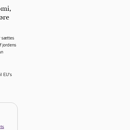
omi,
gøre
r sættes
f jordens
an
il EU's
cts