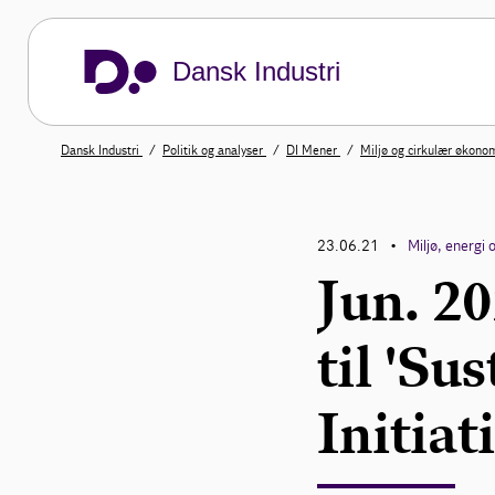
Dansk Industri
Dansk Industri
Politik og analyser
DI Mener
Miljø og cirkulær økono
23.06.21
Miljø, energi 
•
Jun. 20
til 'Su
Initiat