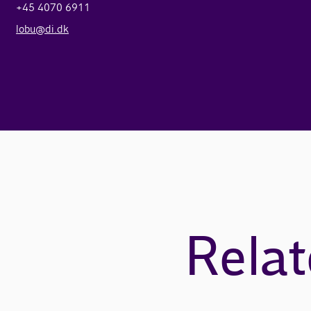
+45 4070 6911
lobu@di.dk
Relat