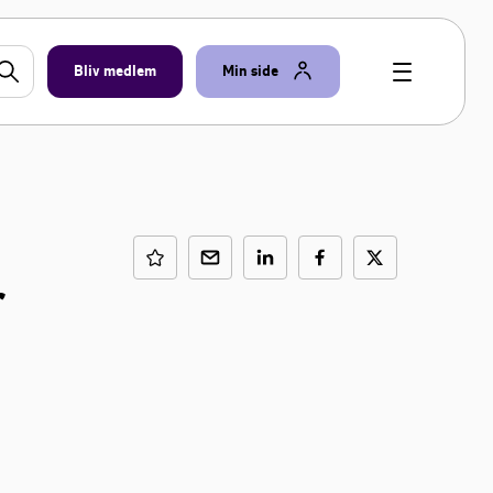
Bliv medlem
Min side
r