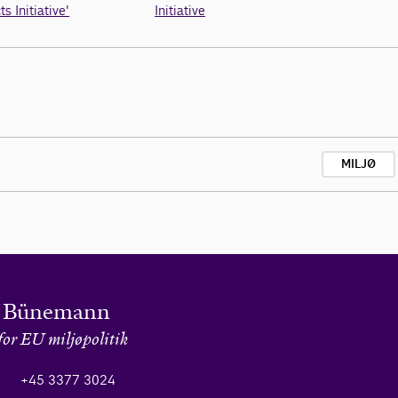
s Initiative'
Initiative
MILJØ
e Bünemann
for EU miljøpolitik
+45 3377 3024