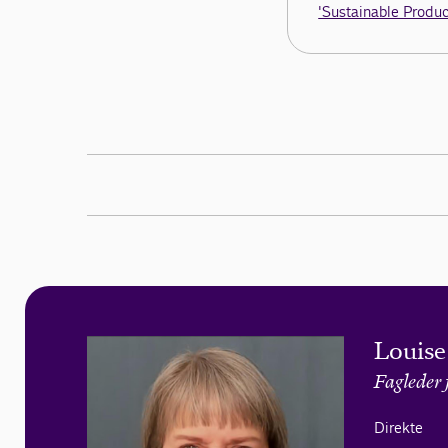
'Sustainable Product
Louis
Fagleder 
Direkte