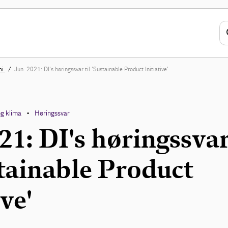
mi
Jun. 2021: DI's høringssvar til 'Sustainable Product Initiative'
og klima
Høringssvar
•
21: DI's høringssva
stainable Product
ive'