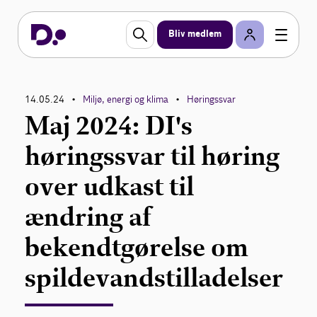
Bliv medlem
14.05.24
Miljø, energi og klima
Høringssvar
•
•
Maj 2024: DI's
høringssvar til høring
over udkast til
ændring af
bekendtgørelse om
spildevandstilladelser