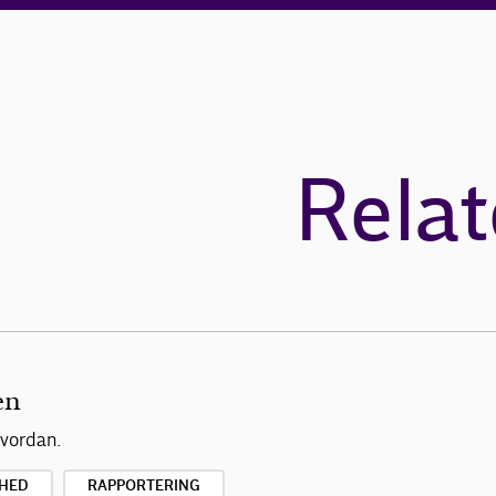
Relat
en
hvordan.
HED
RAPPORTERING