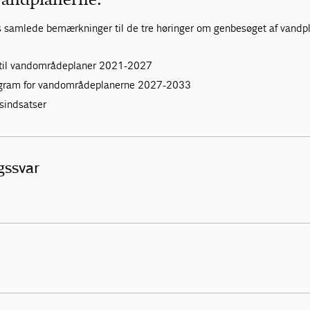
I's samlede bemærkninger til de tre høringer om genbesøget af vandp
 til vandområdeplaner 2021-2027
rogram for vandområdeplanerne 2027-2033
sindsatser
ngssvar