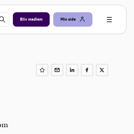
Bliv medlem
Min side
 om