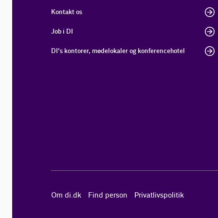
Kontakt os
Job i DI
DI's kontorer, mødelokaler og konferencehotel
Om di.dk
Find person
Privatlivspolitik