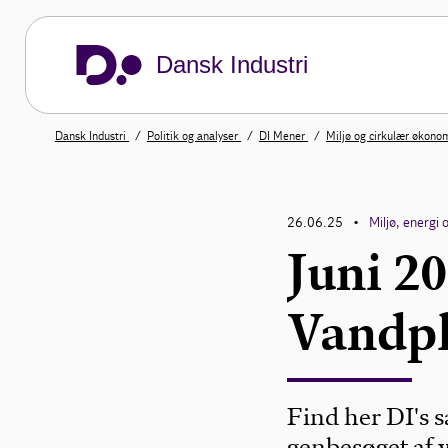
Dansk Industri
Dansk Industri
Politik og analyser
DI Mener
Miljø og cirkulær økono
26.06.25
Miljø, energi 
•
Juni 20
Vandpl
Find her DI's 
genbesøget af 