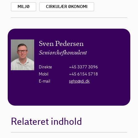
MILJØ
CIRKULÆR ØKONOMI
Sven Pedersen
Seniorchefkonsulent
Direkte
+45 3377 3096
Mobil
+45 6154 5718
E-mail
sghp@di.dk
Relateret indhold