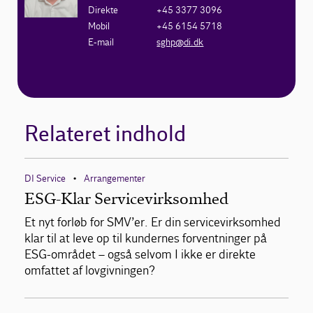
Direkte
+45 3377 3096
Mobil
+45 6154 5718
E-mail
sghp@di.dk
Relateret indhold
DI Service
Arrangementer
•
ESG-Klar Servicevirksomhed
Et nyt forløb for SMV’er. Er din servicevirksomhed
klar til at leve op til kundernes forventninger på
ESG-området – også selvom I ikke er direkte
omfattet af lovgivningen?