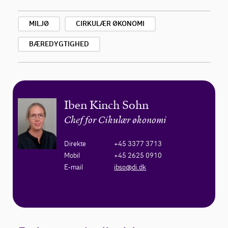
MILJØ
CIRKULÆR ØKONOMI
BÆREDYGTIGHED
Iben Kinch Sohn
Chef for Cikulær økonomi
Direkte
+45 3377 3713
Mobil
+45 2625 0910
E-mail
ibso@di.dk