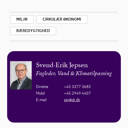
MILJØ
CIRKULÆR ØKONOMI
BÆREDYGTIGHED
Svend-Erik Jepsen
Fagleder, Vand & Klimatilpasning
Direkte
+45 3377 3685
Mobil
+45 2949 4407
E-mail
sej@di.dk