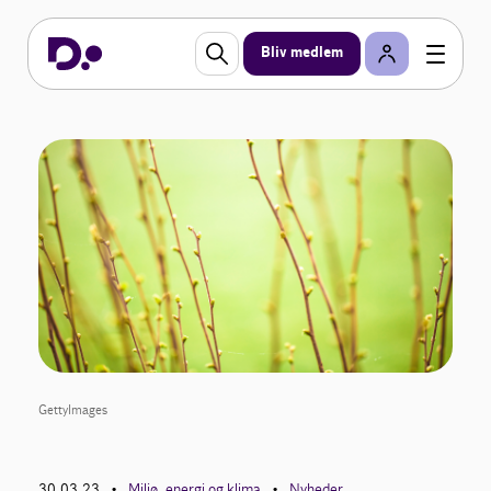
Bliv medlem
GettyImages
30.03.23
Miljø, energi og klima
Nyheder
•
•