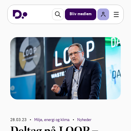
Bliv medlem
28.03.23
Miljø, energi og klima
Nyheder
•
•
Deltag på LOOP –