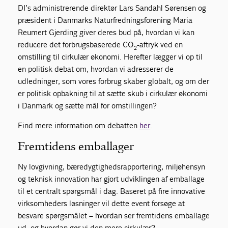
DI’s administrerende direktør Lars Sandahl Sørensen og
præsident i Danmarks Naturfredningsforening Maria
Reumert Gjerding giver deres bud på, hvordan vi kan
reducere det forbrugsbaserede CO
-aftryk ved en
2
omstilling til cirkulær økonomi. Herefter lægger vi op til
en politisk debat om, hvordan vi adresserer de
udledninger, som vores forbrug skaber globalt, og om der
er politisk opbakning til at sætte skub i cirkulær økonomi
i Danmark og sætte mål for omstillingen?
Find mere information om debatten
her
.
Fremtidens emballager
Ny lovgivning, bæredygtighedsrapportering, miljøhensyn
og teknisk innovation har gjort udviklingen af emballage
til et centralt spørgsmål i dag. Baseret på fire innovative
virksomheders løsninger vil dette event forsøge at
besvare spørgsmålet – hvordan ser fremtidens emballage
ud, og hvordan gør vi den mere cirkulær?