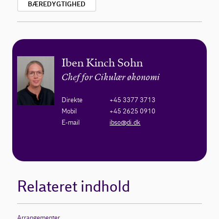
BÆREDYGTIGHED
Iben Kinch Sohn
Chef for Cikulær økonomi
Direkte
+45 3377 3713
Mobil
+45 2625 0910
E-mail
ibso@di.dk
Relateret indhold
Arrangementer