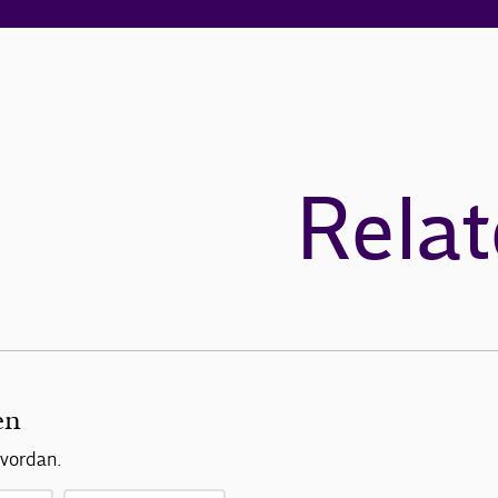
Relat
en
hvordan.