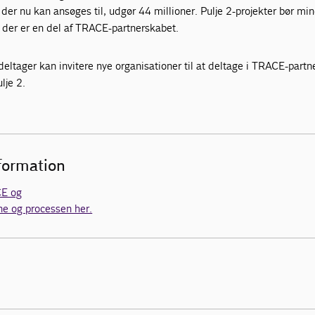
, der nu kan ansøges til, udgør 44 millioner. Pulje 2-projekter bør mi
 der er en del af TRACE-partnerskabet.
ltager kan invitere nye organisationer til at deltage i TRACE-partn
lje 2.
nformation
E og
ne og processen her.