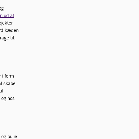
og
n ud af
ojekter
værdikæden
age til,
 i form
al skabe
il
r og hos
 og pulje