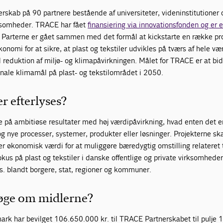
rskab på 90 partnere bestående af universiteter, videninstitutioner 
irksomheder. TRACE har fået
finansiering via innovationsfonden og er e
. Parterne er gået sammen med det formål at kickstarte en række pr
onomi for at sikre, at plast og tekstiler udvikles på tværs af hele 
l reduktion af miljø- og klimapåvirkningen. Målet for TRACE er at bidr
nale klimamål på plast- og tekstilområdet i 2050.
r efterlyses?
e på ambitiøse resultater med høj værdipåvirkning, hvad enten det er
og nye processer, systemer, produkter eller løsninger. Projekterne sk
 økonomisk værdi for at muliggøre bæredygtig omstilling relateret t
us på plast og tekstiler i danske offentlige og private virksomhede
s. blandt borgere, stat, regioner og kommuner.
øge om midlerne?
rk har bevilget 106.650.000 kr. til TRACE Partnerskabet til pulje 1