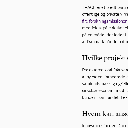
TRACE er et bredt partne
offentlige og private v
fire forskningsmissioner
med fokus på cirkulær øk
på en måde, der leder ti
at Danmark når de natio
Hvilke projekte
Projekterne skal fokuser
af ny viden, forbedrede 
samfundsmæssig og/eller
cirkulær økonomi med fok
kunder i samfundet, f.ek
Hvem kan ans
Innovationsfonden Danma