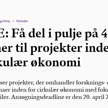
og klima
Nyheder
•
 Få del i pulje på 
er til projekter ind
rkulær økonomi
er projekter, der omhandler forsknings- 
maer inden for cirkulær økonomi med fok
stiler. Ansøgningsdeadline er den 20. april