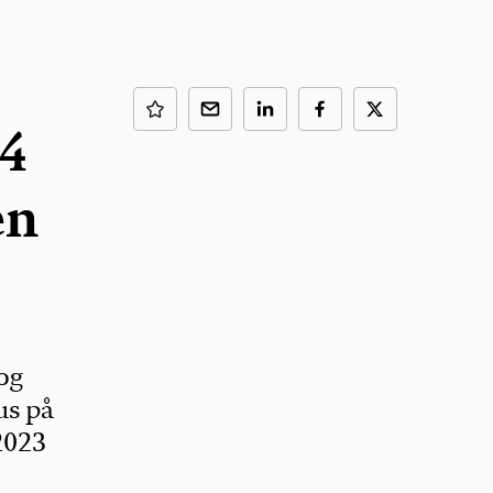
44
en
og
us på
 2023