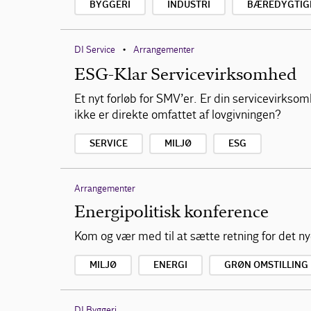
BYGGERI
INDUSTRI
BÆREDYGTIG
DI Service
Arrangementer
•
ESG-Klar Servicevirksomhed
Et nyt forløb for SMV’er. Er din servicevirkso
ikke er direkte omfattet af lovgivningen?
SERVICE
MILJØ
ESG
Arrangementer
Energipolitisk konference
Kom og vær med til at sætte retning for det nye
MILJØ
ENERGI
GRØN OMSTILLING
DI Byggeri