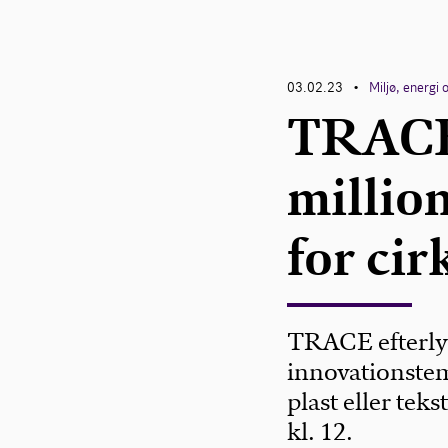
03.02.23
Miljø, energi 
•
TRACE:
million
for ci
TRACE efterlys
innovationste
plast eller tek
kl. 12.