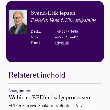
Svend-Erik Jepsen
Fagleder, Vand & Klimatilpasning
Direkte
+45 3377 3685
Mobil
+45 2949 4407
E-mail
sej@di.dk
Relateret indhold
Arrangementer
Webinar: EPD'er i salgsprocessen
EPD'er kan give konkurrencefordele. Vi viser