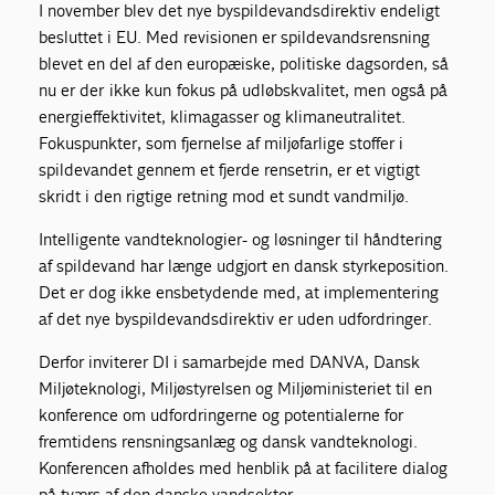
I november blev det nye byspildevandsdirektiv endeligt
besluttet i EU. Med revisionen er spildevandsrensning
blevet en del af den europæiske, politiske dagsorden, så
nu er der ikke kun fokus på udløbskvalitet, men også på
energieffektivitet, klimagasser og klimaneutralitet.
Fokuspunkter, som fjernelse af miljøfarlige stoffer i
spildevandet gennem et fjerde rensetrin, er et vigtigt
skridt i den rigtige retning mod et sundt vandmiljø.
Intelligente vandteknologier- og løsninger til håndtering
af spildevand har længe udgjort en dansk styrkeposition.
Det er dog ikke ensbetydende med, at implementering
af det nye byspildevandsdirektiv er uden udfordringer.
Derfor inviterer DI i samarbejde med DANVA, Dansk
Miljøteknologi, Miljøstyrelsen og Miljøministeriet til en
konference om udfordringerne og potentialerne for
fremtidens rensningsanlæg og dansk vandteknologi.
Konferencen afholdes med henblik på at facilitere dialog
på tværs af den danske vandsektor.