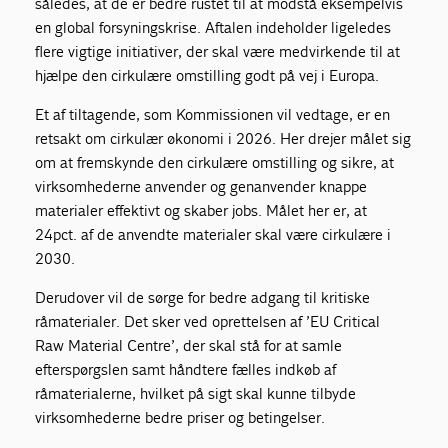
således, at de er bedre rustet til at modstå eksempelvis
en global forsyningskrise. Aftalen indeholder ligeledes
flere vigtige initiativer, der skal være medvirkende til at
hjælpe den cirkulære omstilling godt på vej i Europa.
Et af tiltagende, som Kommissionen vil vedtage, er en
retsakt om cirkulær økonomi i 2026. Her drejer målet sig
om at fremskynde den cirkulære omstilling og sikre, at
virksomhederne anvender og genanvender knappe
materialer effektivt og skaber jobs. Målet her er, at
24pct. af de anvendte materialer skal være cirkulære i
2030.
Derudover vil de sørge for bedre adgang til kritiske
råmaterialer. Det sker ved oprettelsen af ’EU Critical
Raw Material Centre’, der skal stå for at samle
efterspørgslen samt håndtere fælles indkøb af
råmaterialerne, hvilket på sigt skal kunne tilbyde
virksomhederne bedre priser og betingelser.