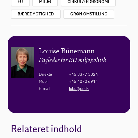
EU
MILJØ
CIRKULÆR ØKONOMI
BÆREDYGTIGHED
GRØN OMSTILLING
Louise Bünemann
Fagleder for EU miljøpolitik
Direkte
+45 3377 3024
Mobil
+45 4070 6911
E-mail
lobu@di.dk
Relateret indhold