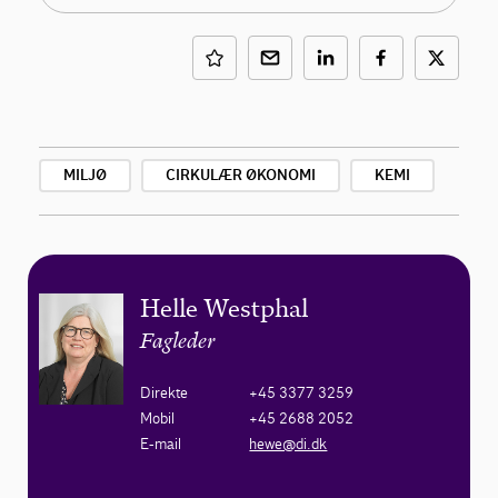
MILJØ
CIRKULÆR ØKONOMI
KEMI
Helle Westphal
Fagleder
Direkte
+45 3377 3259
Mobil
+45 2688 2052
E-mail
hewe@di.dk