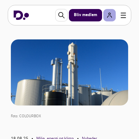
Bliv medlem
Foto: COLOURBOX
18.08.25
Miljø, energi og klima
Nyheder
•
•