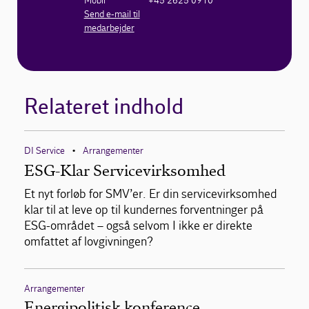
Mobil
+45 2625 0910
Send e-mail til
medarbejder
Relateret indhold
DI Service
Arrangementer
•
ESG-Klar Servicevirksomhed
Et nyt forløb for SMV’er. Er din servicevirksomhed
klar til at leve op til kundernes forventninger på
ESG-området – også selvom I ikke er direkte
omfattet af lovgivningen?
Arrangementer
Energipolitisk konference