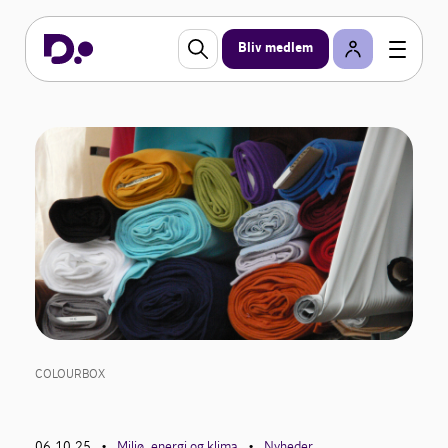
Bliv medlem
COLOURBOX
06.10.25
Miljø, energi og klima
Nyheder
•
•