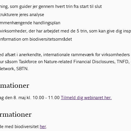
ing, som guider jer gennem hvert trin fra start til slut
strukturere jeres analyse
 sammenhængende handlingsplan
virksomheder, der har arbejdet med de 5 trin, som kan give dig insp
nformation om biodiversitetsområdet
d afsæt i anerkendte, internationale rammeværk for virksomheders
tur såsom Taskforce on Nature-related Financial Disclosures, TNFD,
Network, SBTN.
rmationer
ag den 8. maj kl. 10.00 - 11.00
Tilmeld dig webinaret her.
ormationer
de med biodiversitet
her
.