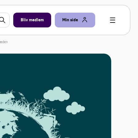
Bliv medlem
Min side
kæden