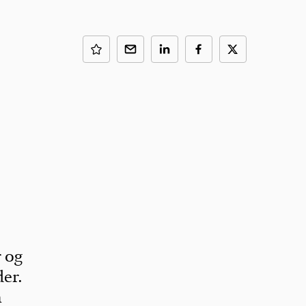
r og
der.
n