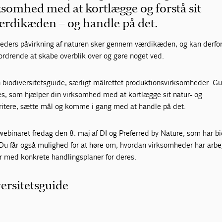
ksomhed med at kortlægge og forstå sit
værdikæden – og handle på det.
ders påvirkning af naturen sker gennem værdikæden, og kan derfo
rdrende at skabe overblik over og gøre noget ved.
n biodiversitetsguide, særligt målrettet produktionsvirksomheder. G
ces, som hjælper din virksomhed med at kortlægge sit natur- og
ioritere, sætte mål og komme i gang med at handle på det.
binaret fredag den 8. maj af DI og Preferred by Nature, som har bid
 Du får også mulighed for at høre om, hvordan virksomheder har arb
år med konkrete handlingsplaner for deres.
ersitetsguide