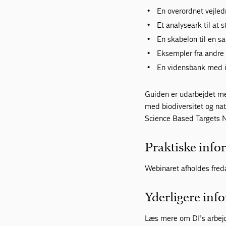
En overordnet vejledn
Et analyseark til at 
En skabelon til en
Eksempler fra andre 
En vidensbank med i
Guiden er udarbejdet me
med biodiversitet og na
Science Based Targets 
Praktiske info
Webinaret afholdes fred
Yderligere inf
Læs mere om DI’s arbej