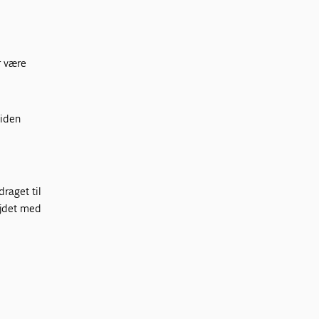
r være
uiden
raget til
ejdet med