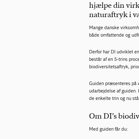
hjælpe din vir
naturaftryk i 
Mange danske virksomhe
både omfattende og udfo
Derfor har DI udviklet e
består af en 5-trins pro
biodiversitetsaftryk, pr
Guiden præsenteres på we
udarbejdelse af guiden.
de enkelte trin og nu st
Om DI’s biodiv
Med guiden får du: