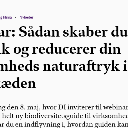
og klima
Nyheder
•
r: Sådan skaber du
ik og reducerer din
mheds naturaftryk i
kæden
 den 8. maj, hvor DI inviterer til webina
helt ny biodiversitetsguide til virksomhe
år du en indflyvning i, hvordan guiden ka