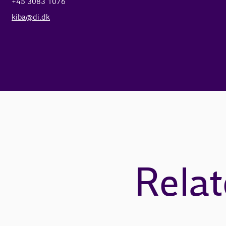
+45 3083 1076
kiba@di.dk
Relat