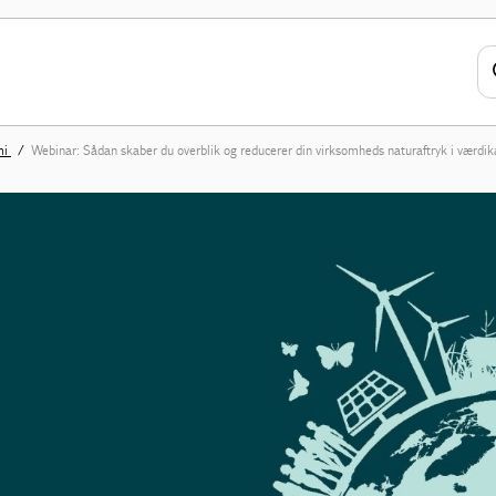
mi
Webinar: Sådan skaber du overblik og reducerer din virksomheds naturaftryk i værdi