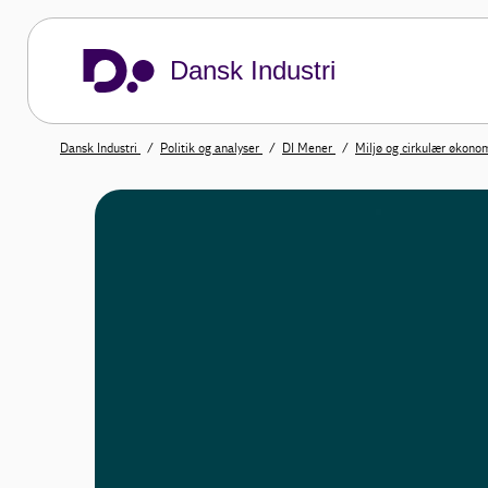
Dansk Industri
Dansk Industri
Politik og analyser
DI Mener
Miljø og cirkulær økono