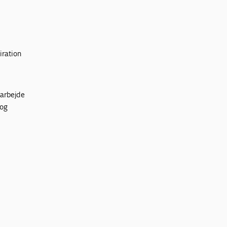
iration
 arbejde
 og