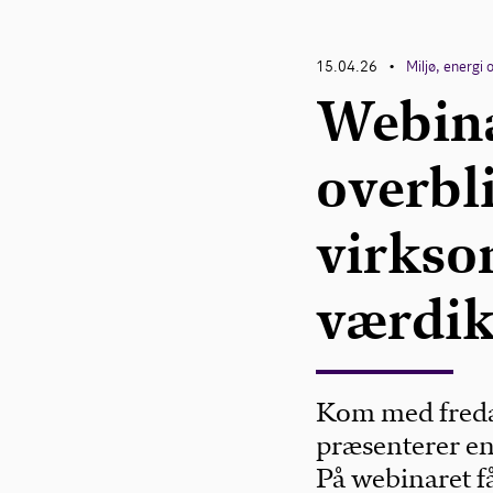
15.04.26
Miljø, energi 
•
Webina
overbl
virkso
værdi
Kom med fredag
præsenterer en 
På webinaret f