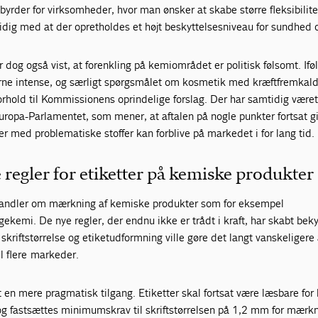
byrder for virksomheder, hvor man ønsker at skabe større fleksibilite
dig med at der opretholdes et højt beskyttelsesniveau for sundhed o
ar dog også vist, at forenkling på kemiområdet er politisk følsomt. Ifø
gerne intense, og særligt spørgsmålet om kosmetik med kræftfremka
orhold til Kommissionens oprindelige forslag. Der har samtidig været 
opa-Parlamentet, som mener, at aftalen på nogle punkter fortsat g
er med problematiske stoffer kan forblive på markedet i for lang tid.
 regler for etiketter på kemiske produkter
n handler om mærkning af kemiske produkter som for eksempel
ekemi. De nye regler, der endnu ikke er trådt i kraft, har skabt bek
a. skriftstørrelse og etiketudformning ville gøre det langt vanskeligere
il flere markeder.
 en mere pragmatisk tilgang. Etiketter skal fortsat være læsbare for
og fastsættes minimumskrav til skriftstørrelsen på 1,2 mm for mærkn