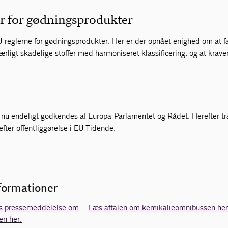
r for gødningsprodukter
U-reglerne for gødningsprodukter. Her er der opnået enighed om at f
særligt skadelige stoffer med harmoniseret klassificering, og at krave
al nu endeligt godkendes af Europa-Parlamentet og Rådet. Herefter t
efter offentliggørelse i EU-Tidende.
nformationer
s pressemeddelelse om
Læs aftalen om kemikalieomnibussen her
n her.