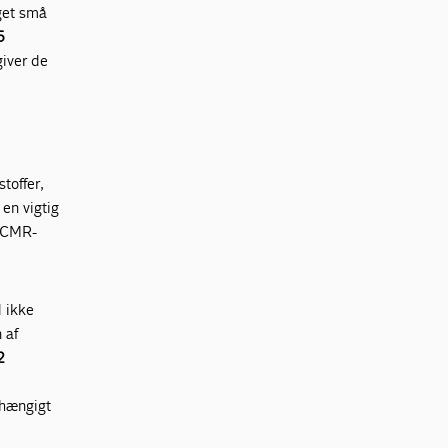
get små
5
giver de
toffer,
 en vigtig
m CMR-
d ikke
 af
2
fhængigt