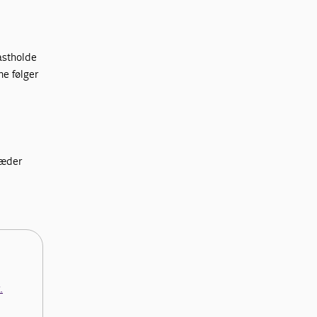
astholde
ne følger
ræder
.