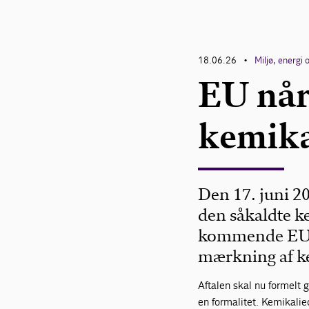
18.06.26
Miljø, energi 
•
EU når
kemik
Den 17. juni 2
den såkaldte k
kommende EU-re
mærkning af k
Aftalen skal nu formelt
en formalitet. Kemikalie