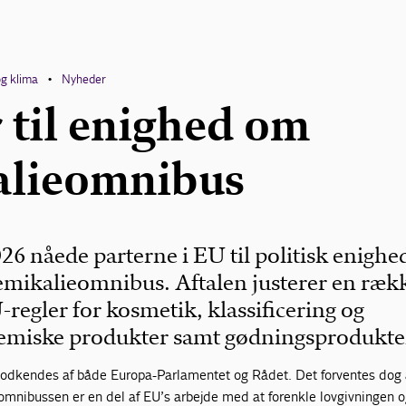
og klima
Nyheder
•
 til enighed om
alieomnibus
026 nåede parterne i EU til politisk enigh
emikalieomnibus. Aftalen justerer en ræk
gler for kosmetik, klassificering og
emiske produkter samt gødningsprodukte
 godkendes af både Europa-Parlamentet og Rådet. Det forventes dog a
omnibussen er en del af EU’s arbejde med at forenkle lovgivningen 