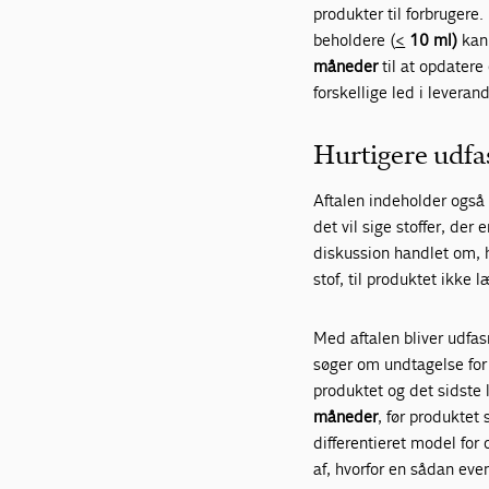
produkter til forbrugere
beholdere (
<
10 ml)
kan 
måneder
til at opdatere 
forskellige led i lever
Hurtigere udf
Aftalen indeholder også
det vil sige stoffer, de
diskussion handlet om, h
stof, til produktet ikke
Med aftalen bliver udfa
søger om undtagelse for
produktet og det sidste 
måneder
, før produktet
differentieret model for
af, hvorfor en sådan even