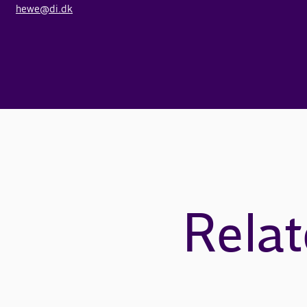
hewe@di.dk
Relat