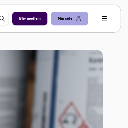
Bliv medlem
Min side