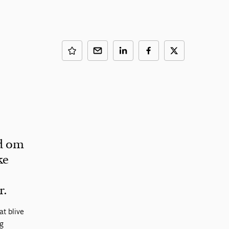
ed om
ke
r.
t blive
og