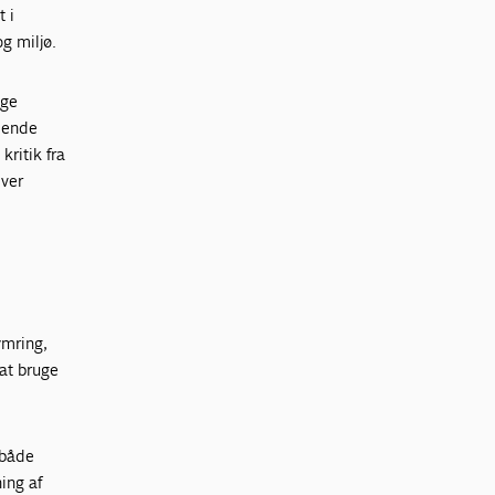
t i
g miljø.
lge
ldende
kritik fra
iver
ymring,
 at bruge
 både
ing af