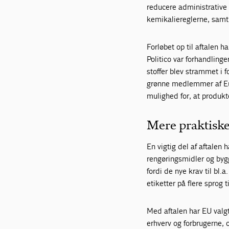
reducere administrative 
kemikaliereglerne, samti
Forløbet op til aftalen h
Politico var forhandlin
stoffer blev strammet i f
grønne medlemmer af Eur
mulighed for, at produkt
Mere praktiske
En vigtig del af aftale
rengøringsmidler og bygg
fordi de nye krav til bl.
etiketter på flere sprog t
Med aftalen har EU valgt
erhverv og forbrugerne, 