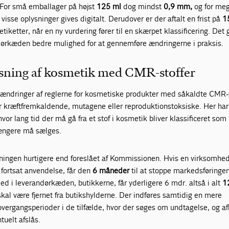
. For små emballager på højst
125 ml
dog mindst
0,9 mm,
og for me
visse oplysninger gives digitalt. Derudover er der aftalt en frist på
1
etiketter, når en ny vurdering fører til en skærpet klassificering. Det 
andørkæden bedre mulighed for at gennemføre ændringerne i praksis.
asning af kosmetik med CMR-stoffer
 ændringer af reglerne for kosmetiske produkter med såkaldte CMR-s
r er kræftfremkaldende, mutagene eller reproduktionstoksiske. Her har
vor lang tid der må gå fra et stof i kosmetik bliver klassificeret so
 længere må sælges.
sningen hurtigere end foreslået af Kommissionen. Hvis en virksomhe
 fortsat anvendelse, får den
6 måneder
til at stoppe markedsføringen
led i leverandørkæden, butikkerne, får yderligere 6 mdr. altså i alt
1
 skal være fjernet fra butikshylderne. Der indføres samtidig en mere
 overgangsperioder i de tilfælde, hvor der søges om undtagelse, og a
tuelt afslås.