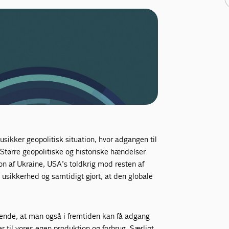
sikker geopolitisk situation, hvor adgangen til
. Større geopolitiske og historiske hændelser
n af Ukraine, USA’s toldkrig mod resten af
usikkerhed og samtidigt gjort, at den globale
rende, at man også i fremtiden kan få adgang
 til vores egen produktion og forbrug. Særligt