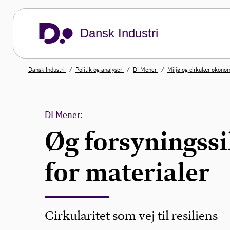
Dansk Industri
Dansk Industri
Politik og analyser
DI Mener
Miljø og cirkulær økono
DI Mener:
Øg forsyningss
for materialer
Cirkularitet som vej til resiliens