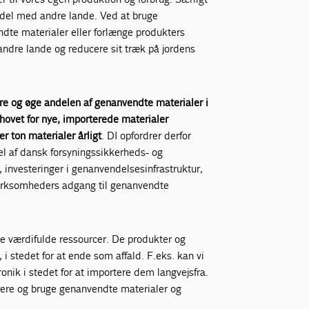
del med andre lande. Ved at bruge
ndte materialer eller forlænge produkters
ndre lande og reducere sit træk på jordens
re og øge andelen af genanvendte materialer i
ovet for nye, importerede materialer
r ton materialer årligt
. DI opfordrer derfor
del af dansk forsyningssikkerheds- og
, investeringer i genanvendelsesinfrastruktur,
 virksomheders adgang til genanvendte
tte værdifulde ressourcer. De produkter og
 i stedet for at ende som affald. F.eks. kan vi
nik i stedet for at importere dem langvejsfra.
rere og bruge genanvendte materialer og