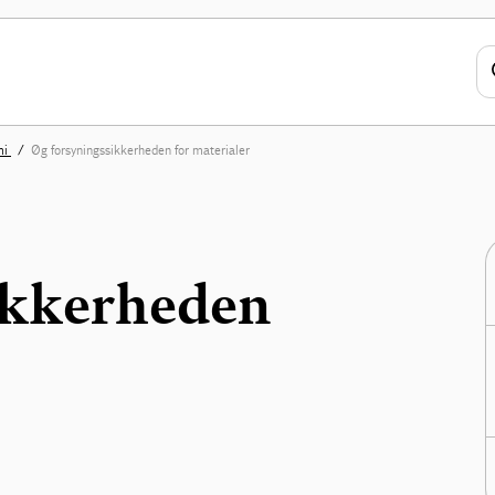
mi
Øg forsyningssikkerheden for materialer
ikkerheden