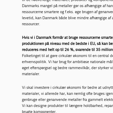
Danmarks mangel på metaller gør os afhængige af han
ressourcerne smartere og f.eks. øge brugen af genanve
levetid, kan Danmark både blive mindre afhængige af a
ressourcer.
Hvis vi i Danmark formår at bruge ressourcerne smarte
produktionen på niveau med de bedste i EU, så kan beh
reduceres med helt op til 26 %, svarende til 35 millione
Folketinget til at gøre cirkulær økonomi til en central 
erhvervspolitik. Vi har brug for ambitiøse nationale mål
øget efterspørgsel og bedre rammevilkår, der styrker
materialer.
Vi skal investere i cirkulær økonomi for bedre at udny
materialer, vi allerede har, kan nemlig ofte bruges igen,
genbruge eller genanvende metaller fra gammelt elektro
Vi kan designe produkter til længere holdbarhed, repa
brugte komponenter.