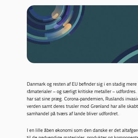
Danmark og resten af EU befinder sig i en stadig mere u
råmaterialer – og særligt kritiske metaller – udfordres
har sat sine præg. Corona-pandemien, Ruslands invasio
verden samt deres trusler mod Grønland har alle skabt 
samhandel på tværs af lande bliver udfordret.
I en lille åben økonomi som den danske er det altafgø
til de nødvendige materialer, produkter og komponenter