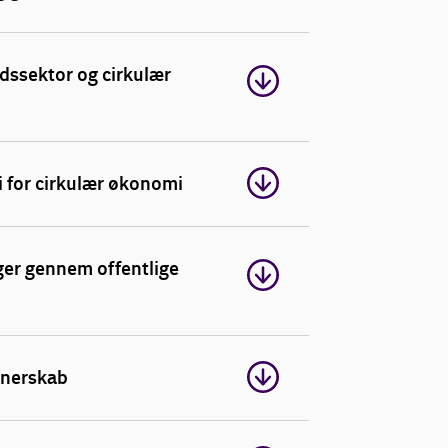
ldssektor og cirkulær
i for cirkulær økonomi
ger gennem offentlige
tnerskab