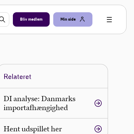
Bliv medlem
Min side
Relateret
DI analyse: Danmarks
importafhængighed
Hent udspillet her