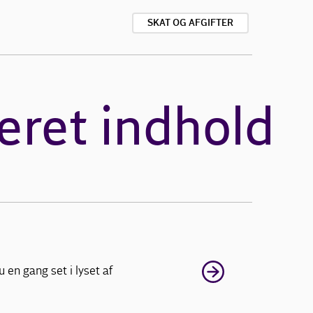
SKAT OG AFGIFTER
eret indhold
en gang set i lyset af