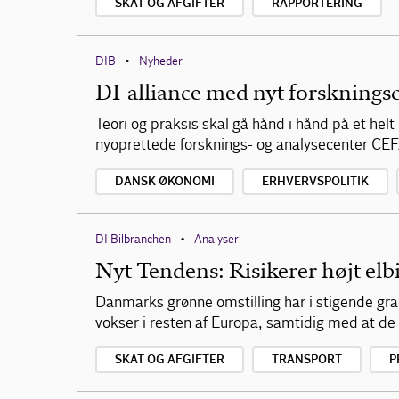
SKAT OG AFGIFTER
RAPPORTERING
DIB
Nyheder
•
DI-alliance med nyt forskningsc
Teori og praksis skal gå hånd i hånd på et hel
nyoprettede forsknings- og analysecenter CE
DANSK ØKONOMI
ERHVERVSPOLITIK
DI Bilbranchen
Analyser
•
Nyt Tendens: Risikerer højt elbi
Danmarks grønne omstilling har i stigende grad
vokser i resten af Europa, samtidig med at de 
SKAT OG AFGIFTER
TRANSPORT
P