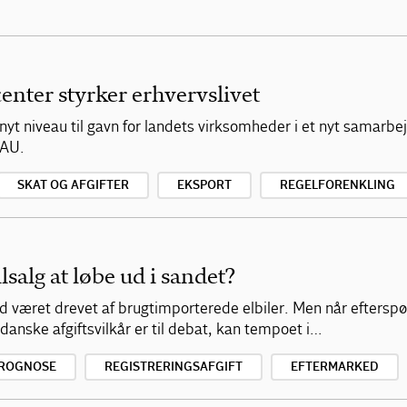
enter styrker erhvervslivet
t nyt niveau til gavn for landets virksomheder i et nyt samarb
FAU.
SKAT OG AFGIFTER
EKSPORT
REGELFORENKLING
lsalg at løbe ud i sandet?
 været drevet af brugtimporterede elbiler. Men når efterspør
danske afgiftsvilkår er til debat, kan tempoet i…
ROGNOSE
REGISTRERINGSAFGIFT
EFTERMARKED