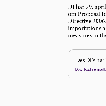
DI har 29. apri
om Proposal 
Directive 200
importations a
measures in the
Læs DI's hør
Download i e-mailf