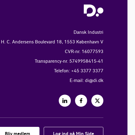
Dansk Industri
H. C. Andersens Boulevard 18, 1553 København V
CVR-nr. 16077593
Transparency-nr. 5749958415-41
Telefon: +45 3377 3377
E-mail:
di@di.dk
Bliv medlem
Log ind på Min Side