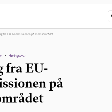
lag fra EU-Kommissionen på momsområdet
er
Høringssvar
•
g fra EU-
ssionen på
mrådet