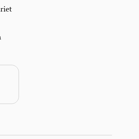
riet
n