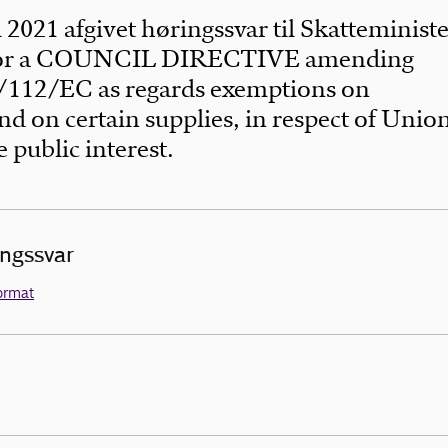
l 2021 afgivet høringssvar til Skatteministe
for a COUNCIL DIRECTIVE amending
6/112/EC as regards exemptions on
nd on certain supplies, in respect of Unio
 public interest.
ingssvar
ormat